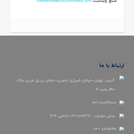
منبع: وبسایت
marketresearchcommunity.com
ارتباط با ما
آدرس: تهران، خیابان شیرازی جنوبی، خیابان برزیل غربی، پلاک
140، واحد 19
021-88064800
بخش صادرات : 8804211-021 (داخلی 212)
86051197 -021