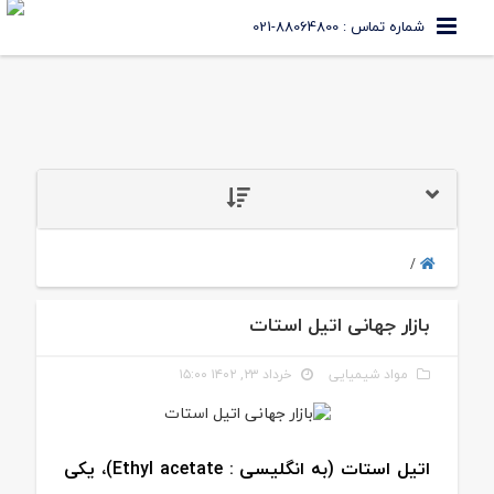
شماره تماس : 88064800-021
/
بازار جهانی اتیل استات
مواد شیمیایی
خرداد ۲۳, ۱۴۰۲ ۱۵:۰۰
اتیل استات (به انگلیسی : Ethyl acetate)، یکی