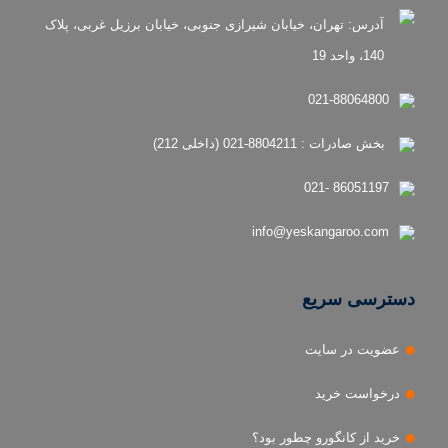
آدرس: تهران، خیابان شیرازی جنوبی، خیابان برزیل غربی، پلاک
140، واحد 19
021-88064800
بخش صادرات : 8804211-021 (داخلی 212)
86051197 -021
info@yeskangaroo.com
دسترسی سریع
عضویت در سایت
درخواست خرید
خرید از کانگورو چطور بود؟