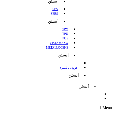
بستن
SBS
SEBS
بستن
TPV
TPU
POE
VISTAMAXX
METALLOCENE
بستن
افزودنی پلیمری
بستن
بستن
واردات
صادرات
Menu