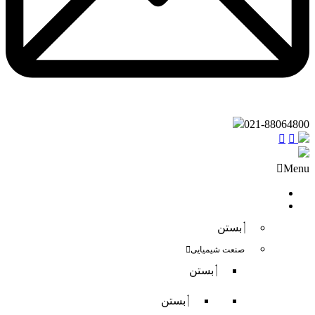
021-88064800
Menu
صفحه نخست
فروش داخلی
بستن
صنعت شیمیایی
بستن
بستن