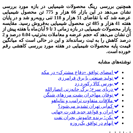
همچنین بررسی رینگ محصولات شیمیایی در بازه مورد بررسی
نشان می‌دهد در این بازار 66 هزار و 775 تن محصول شیمیایی
عرضه شد که با تقاضای 51 هزار و 118 تنی روبه‌رو شد و در پایان
هفته 41 هزار و 485 تن محصول شیمیایی به‌فروش رسید. مقایسه
بازار محصولات شیمیایی در بازه زمانی 3 تا 9 آبان‌ماه با هفته پیش از
آن نشان می‌دهد که حجم عرضه و معاملات به‌ترتیب 0.04 درصد و 2
درصد کاهش را به ثبت رسانده‌اند و این در حالی است که میانگین
قیمت پایه محصولات شیمیایی در هفته مورد بررسی کاهشی رقم
خورده است.
قیمت مواد شیمیایی
نوشته‌های مشابه
امضای توافق «دفاع مشترک» در مکه
تولید صنعتی با برق فرامرزی
بورس کالا رکورد زد
دریای سرخ؛ برگ چانه‌زنی انصارالله
توفان مهاجران پشت مرزهای شنگن
ملاقات متفاوت ترامپ و نتانیاهو
کم‌آبی تهران تشدید می‌شود؟
ایران و قواعد جدید قدرت جهانی
پکن؛ برنده خاموش بحران نفت
ابهام در توافق یک‌روزه