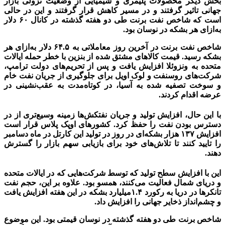
بخش دیگر محصولات پلیمری و شیمیایی از وضعیت نزولی بازار
جهانی تاثیر گرفتند و در مسیر کاهش قرار گرفتند و این در حالی
است که شاخص نفت برنت طی دو هفته گذشته در کانال ۶۰ دلار
به‌ازای هر بشکه در نوسان بود.
شاخص نفت برنت در آخرین روز معاملاتی به ۶۴.۵ دلار به‌ازای هر
بشکه رسید. قیمت کالاهای مشتق شده از بنزین با خطر حمله ایالات
متحده به ونزوئلا افزایش یافت و پس از تحریم‌های دولت ترامپ،
شرکت‌های روسنفت و لوک اویل برای جلوگیری از جریان نفت خام
و سوخت تصفیه شده به آسیا، در کوتاه‌مدت به عقب‌نشینی در
عرضه اقدام کردند.
با این حال، افزایش تولید و جریان نفتکش‌ها زمینه وسیع‌تری از در
دسترس بودن نفت را حفظ کرد. کشورهای اوپک پلاس قرار است
افزایش ۱۳۷ هزار بشکه‌ای در روز در تولید این کارتل در ماه دسامبر
را تایید کنند تا تلاش‌های خود برای بازیابی سهم بازار را گسترش
دهند.
این با افزایش سطح تولید که توسط شرکت‌هایی که در ایالات متحده
و دریای شمال فعالیت می‌کنند، همسو بود. علاوه بر این، حجم نفت
تانکرها در دریا به رکورد ۱.۴‌میلیارد بشکه در این هفته افزایش یافت
و چشم‌انداز ذخایر جهانی را افزایش داد.
شاخص برنت طی دو هفته گذشته در نوسان قیمتی بود. این موضوع