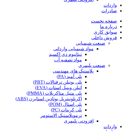
واردات
صادرات
صفحه نخست
درباره ما
سوابق کاری
فروش داخلی
صنعت شیمیایی
مواد شیمیایی وارداتی
تیتانیوم دی اکسید
مواد تصفیه آب
صنعت پلیمری
پلاستیک های مهندسی
پلی آمید (PA)
پلی بوتیلن ترفتالات (PBT)
اتیلن وینیل استات (EVA)
پلی متیل متاکریلات (PMMA)
اکریلونیتریل بوتادین استایرن (ABS)
پلی استال (POM)
پلی کربنات (PC)
ترموپلاستیک الاستومر
افزودنی پلیمری
واردات