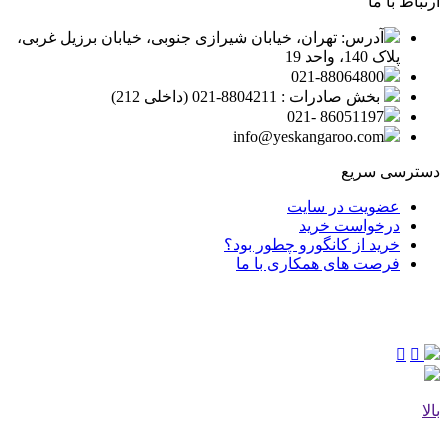
ارتباط با ما
آدرس: تهران، خیابان شیرازی جنوبی، خیابان برزیل غربی،
پلاک 140، واحد 19
021-88064800
بخش صادرات : 8804211-021 (داخلی 212)
86051197 -021
info@yeskangaroo.com
دسترسی سریع
عضویت در سایت
درخواست خرید
خرید از کانگورو چطور بود؟
فرصت های همکاری با ما
بالا