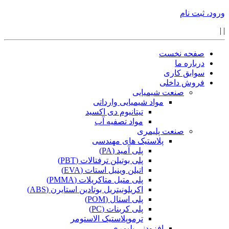
ورود، ثبت نام
|
|
صفحه نخست
درباره ما
سوابق کاری
فروش داخلی
صنعت شیمیایی
مواد شیمیایی وارداتی
تیتانیوم دی اکسید
مواد تصفیه آب
صنعت پلیمری
پلاستیک های مهندسی
پلی آمید (PA)
پلی بوتیلن ترفتالات (PBT)
اتیلن وینیل استات (EVA)
پلی متیل متاکریلات (PMMA)
اکریلونیتریل بوتادین استایرن (ABS)
پلی استال (POM)
پلی کربنات (PC)
ترموپلاستیک الاستومر
افزودنی پلیمری