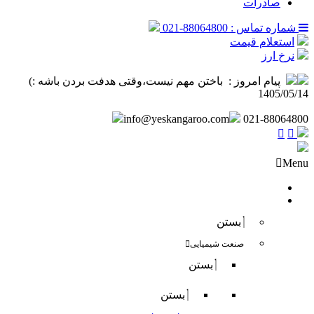
صادرات
شماره تماس : 88064800-021
استعلام قیمت
نرخ ارز
پیام امروز :
‌ باختن مهم نیست،وقتی هدفت بردن باشه :) ️
1405/05/14
info@yeskangaroo.com
021-88064800
Menu
صفحه نخست
فروش داخلی
بستن
صنعت شیمیایی
بستن
بستن