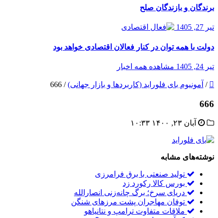
برندگان و بازندگان صلح
تیر 27, 1405
دولت با همه توان در کنار فعالان اقتصادی خواهد بود
تیر 24, 1405
مشاهده همه اخبار
/
آمونیوم بای فلوراید (کاربردها و بازار جهانی)
/
666
666
آبان ۲۳, ۱۴۰۰ ۱۰:۳۳
نوشته‌های مشابه
تولید صنعتی با برق فرامرزی
بورس کالا رکورد زد
دریای سرخ؛ برگ چانه‌زنی انصارالله
توفان مهاجران پشت مرزهای شنگن
ملاقات متفاوت ترامپ و نتانیاهو