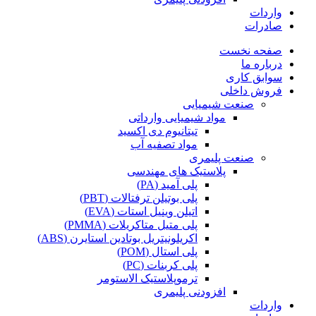
واردات
صادرات
صفحه نخست
درباره ما
سوابق کاری
فروش داخلی
صنعت شیمیایی
مواد شیمیایی وارداتی
تیتانیوم دی اکسید
مواد تصفیه آب
صنعت پلیمری
پلاستیک های مهندسی
پلی آمید (PA)
پلی بوتیلن ترفتالات (PBT)
اتیلن وینیل استات (EVA)
پلی متیل متاکریلات (PMMA)
اکریلونیتریل بوتادین استایرن (ABS)
پلی استال (POM)
پلی کربنات (PC)
ترموپلاستیک الاستومر
افزودنی پلیمری
واردات