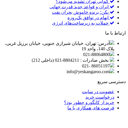
کم‌آبی تهران تشدید می‌شود؟
ایران و قواعد جدید قدرت جهانی
پکن؛ برنده خاموش بحران نفت
ابهام در توافق یک‌روزه
حملات به زیرساخت‌های انرژی
ارتباط با ما
آدرس: تهران، خیابان شیرازی جنوبی، خیابان برزیل غربی،
پلاک 140، واحد 19
021-88064800
بخش صادرات : 8804211-021 (داخلی 212)
86051197 -021
info@yeskangaroo.com
دسترسی سریع
عضویت در سایت
درخواست خرید
خرید از کانگورو چطور بود؟
فرصت های همکاری با ما