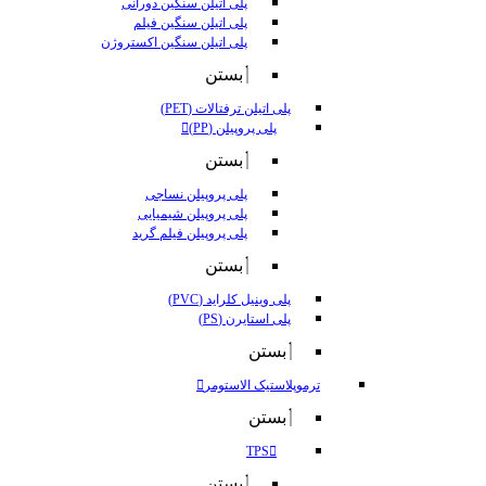
پلی اتیلن سنگین دورانی
پلی اتیلن سنگین فیلم
پلی اتیلن سنگین اکستروژن
بستن
پلی اتیلن ترفتالات (PET)
پلی پروپیلن (PP)
بستن
پلی پروپیلن نساجی
پلی پروپیلن شیمیایی
پلی پروپیلن فیلم گرید
بستن
پلی وینیل کلراید (PVC)
پلی استایرن (PS)
بستن
ترموپلاستیک الاستومر
بستن
TPS
بستن