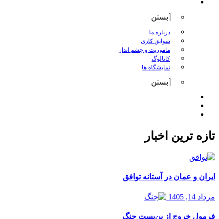
درباره کانگورو
بستن
درباره ما
سوابق کاری
ماموریت و چشم انداز
کاتالوگ
نمایشگاه ها
بستن
اخبار
مقالات
تماس با ما
تازه ترین اخبار
ایران و عمان در آستانه توافق
مرداد 14, 1405
فرمول خروج از بن‌بست جنگ