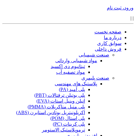
ورود، ثبت نام
|
|
صفحه نخست
درباره ما
سوابق کاری
فروش داخلی
صنعت شیمیایی
مواد شیمیایی وارداتی
تیتانیوم دی اکسید
مواد تصفیه آب
صنعت پلیمری
پلاستیک های مهندسی
پلی آمید (PA)
پلی بوتیلن ترفتالات (PBT)
اتیلن وینیل استات (EVA)
پلی متیل متاکریلات (PMMA)
اکریلونیتریل بوتادین استایرن (ABS)
پلی استال (POM)
پلی کربنات (PC)
ترموپلاستیک الاستومر
افزودنی پلیمری