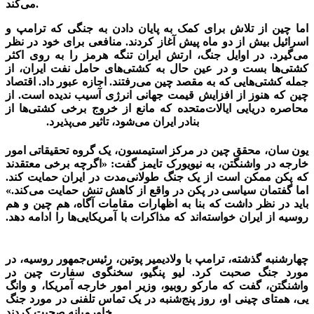
می‌کند.
اما چین از تلاش برای کمک به پایان دادن به جنگی که ترامپ و
اسرائیل بیش از دو ماه پیش آغاز کردند. منافعی برای خود در نظر
می‌گیرد. در اوایل جنگ، ارتش ایران تنگه هرمز را به روی اکثر
کشتی‌ها بست و در عین حال به کشتی‌های حامل نفت ایران، از
جمله کشتی‌هایی که به مقصد چین می‌رفتند. اجازه عبور داد. اقتصاد
چین که هنوز از افزایش قیمت جهانی انرژی آسیب ندیده است. از
محاصره دریایی ایالات‌متحده که مانع از خروج برخی کشتی‌ها از
بنادر ایران می‌شود، تاثیر می‌پذیرد.
احتیاط چینی
یون سان، محقق چین در مرکز استیمسون، یک گروه تحقیقاتی امور
خارجه در واشنگتن، به نیویورک تایمز گفت: «اگرچه برخی معتقدند
که پکن ممکن است از یک جنگ طولانی‌مدت در ایران حمایت کند.
اما گفتمان سیاسی در پکن در واقع از کاهش تنش حمایت می‌کند.»
باید در نظر داشت که بنا به اظهارات مقامات آگاه، هم چین و هم
روسیه از ایران خواسته‌اند که مذاکرات با آمریکایی‌ها را ادامه دهد.
احتیاط چینی
چهارشنبه گذشته، ترامپ با ولادیمیر پوتین، رئیس‌جمهور روسیه، در
مورد جنگ صحبت کرد. لیو پنگیو، سخنگوی سفارت چین در
واشنگتن، گفت که مارکو روبیو، وزیر امور خارجه آمریکا، و وانگ
یی، همتای چینی او، روز پنج‌شنبه در یک تماس تلفنی در مورد جنگ
خاورمیانه صحبت کردند.