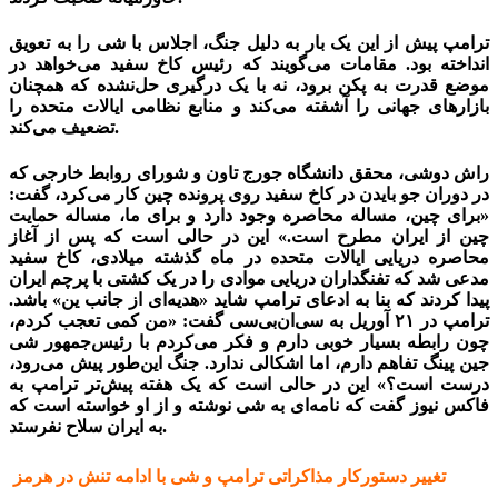
ترامپ پیش از این یک بار به دلیل جنگ، اجلاس با شی را به تعویق
انداخته بود. مقامات می‌گویند که رئیس کاخ سفید می‌خواهد در
موضع قدرت به پکن برود، نه با یک درگیری حل‌نشده که همچنان
بازارهای جهانی را آشفته می‌کند و منابع نظامی ایالات متحده را
تضعیف می‌کند.
راش دوشی، محقق دانشگاه جورج تاون و شورای روابط خارجی که
در دوران جو بایدن در کاخ سفید روی پرونده چین کار می‌کرد، گفت:
«برای چین، مساله محاصره وجود دارد و برای ما، مساله حمایت
چین از ایران مطرح است.» این در حالی است که پس از آغاز
محاصره دریایی ایالات متحده در ماه گذشته میلادی، کاخ سفید
مدعی شد که تفنگداران دریایی موادی را در یک کشتی با پرچم ایران
پیدا کردند که بنا به ادعای ترامپ شاید «هدیه‌ای از جانب ین» باشد.
ترامپ در ۲۱ آوریل به سی‌ان‌بی‌سی گفت: «من کمی تعجب کردم،
چون رابطه بسیار خوبی دارم و فکر می‌کردم با رئیس‌جمهور شی
جین پینگ تفاهم دارم، اما اشکالی ندارد. جنگ این‌طور پیش می‌رود،
درست است؟» این در حالی است که یک هفته پیش‌تر ترامپ به
فاکس نیوز گفت که نامه‌ای به شی نوشته و از او خواسته است که
به ایران سلاح نفرستد.
تغییر دستورکار مذاکراتی ترامپ و شی با ادامه تنش در هرمز