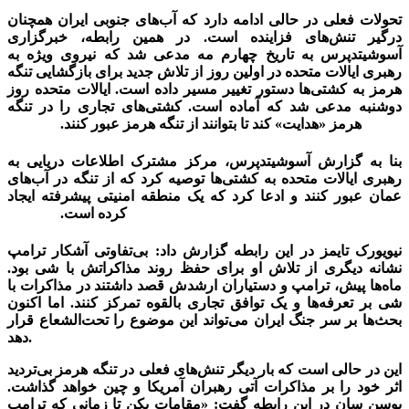
تحولات فعلی در حالی ادامه دارد که آب‌های جنوبی ایران همچنان
درگیر تنش‌های فزاینده است. در همین رابطه، خبرگزاری
آسوشیتدپرس به تاریخ چهارم مه مدعی شد که نیروی ویژه به
رهبری ایالات متحده در اولین روز از تلاش جدید برای بازگشایی تنگه
هرمز به کشتی‌ها دستور تغییر مسیر داده است. ایالات متحده روز
دوشنبه مدعی شد که آماده است. کشتی‌های تجاری را در تنگه
هرمز «هدایت» کند تا بتوانند از تنگه هرمز عبور کنند.
احتیاط چینی
بنا به گزارش آسوشیتدپرس، مرکز مشترک اطلاعات دریایی به
رهبری ایالات متحده به کشتی‌ها توصیه کرد که از تنگه در آب‌های
عمان عبور کنند و ادعا کرد که یک منطقه امنیتی پیشرفته ایجاد
کرده است.
احتیاط چینی
نیویورک تایمز در این رابطه گزارش داد: بی‌تفاوتی آشکار ترامپ
نشانه دیگری از تلاش او برای حفظ روند مذاکراتش با شی بود.
ماه‌ها پیش، ترامپ و دستیاران ارشدش قصد داشتند در مذاکرات با
شی بر تعرفه‌ها و یک توافق تجاری بالقوه تمرکز کنند. اما اکنون
بحث‌ها بر سر جنگ ایران می‌تواند این موضوع را تحت‌الشعاع قرار
دهد.
این در حالی است که بار دیگر تنش‌های فعلی در تنگه هرمز بی‌تردید
اثر خود را بر مذاکرات آتی رهبران آمریکا و چین خواهد گذاشت.
یوسن سان در این رابطه گفت: «مقامات پکن ‌تا زمانی که ‌ترامپ