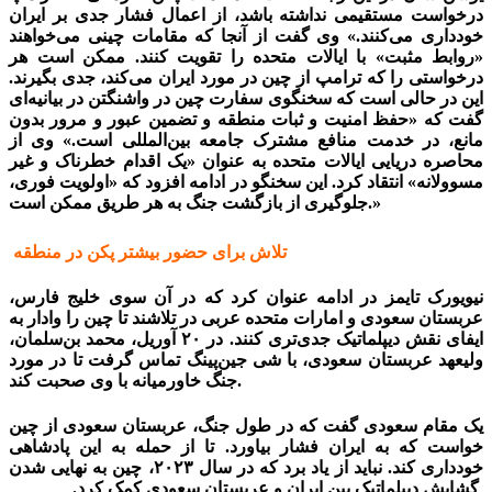
درخواست مستقیمی نداشته باشد، از اعمال فشار جدی بر ایران
خودداری می‌کنند.» وی گفت از آنجا که مقامات چینی می‌خواهند
«روابط مثبت» با ایالات متحده را تقویت کنند. ممکن است هر
درخواستی را که ترامپ از چین در مورد ایران می‌کند، جدی بگیرند.
این در حالی است که سخنگوی سفارت چین در واشنگتن در بیانیه‌ای
گفت که «حفظ امنیت و ثبات منطقه و تضمین عبور و مرور بدون
مانع، در خدمت منافع مشترک جامعه بین‌المللی است.»
وی از
محاصره دریایی ایالات متحده به عنوان «یک اقدام خطرناک و غیر
مسوولانه» انتقاد کرد. این سخنگو در ادامه افزود که «اولویت فوری،
جلوگیری از بازگشت جنگ به هر طریق ممکن است.»
تلاش برای حضور بیشتر پکن در منطقه
نیویورک تایمز در ادامه عنوان کرد که در آن سوی خلیج فارس،
عربستان سعودی و امارات متحده عربی در تلاشند تا چین را وادار به
ایفای نقش دیپلماتیک جدی‌تری کنند. در ۲۰ آوریل، محمد بن‌سلمان،
ولیعهد عربستان سعودی، با شی جین‌پینگ تماس گرفت تا در مورد
جنگ خاورمیانه با وی صحبت کند.
یک مقام سعودی گفت که در طول جنگ، عربستان سعودی از چین
خواست که به ایران فشار بیاورد. تا از حمله به این پادشاهی
خودداری کند. نباید از یاد برد که در سال ۲۰۲۳، چین به نهایی شدن
گشایش دیپلماتیک بین ایران و عربستان سعودی کمک کرد.
احتیاط چینی