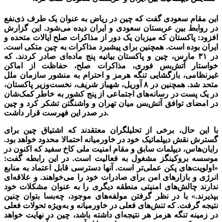
این مقام سعودی گفت که چین در ریاض به عنوان یک طرف ذی‌نفع
در روابط بین عربستان سعودی و ایران دیده می‌شود. این گزارش
افزود: پاکستان که میزبان یک دور از مذاکرات صلح ایالات متحده و
ایران بوده است. همچنین برای پیشبرد مذاکرات به چین متکی است.
در ۳۱ مارس، چین و پاکستان بیانیه پنج ماده‌ای صادر کردند. که
خواستار آتش‌بس فوری، مذاکرات صلح، حفاظت از اماکن
غیرنظامی، بازگشایی تنگه هرمز و احترام به منشور سازمان ملل
متحد شد. همچنین در ۸ آوریل، شهباز شریف، نخست‌وزیر پاکستان،
در یک پست در رسانه‌های اجتماعی از پنج کشور به خاطر کمک‌شان
در امضای توافق آتش‌بس میان تهران و واشنگتن تشکر کرد و چین
در صدر این فهرست قرار داشت.
با این حال، برخی از تحلیلگران معتقدند که اشتیاق چین برای
گسترش نقش دیپلماتیک خود در خاورمیانه احتمالا محدود خواهد بود.
رایان‌هاس، دیپلمات سابق و مقام امنیت ملی کاخ سفید که اکنون در
موسسه بروکینگز مشغول به فعالیت است. در این رابطه گفت:
«اولویت‌های پکن عملی‌تر است. آنها دسترسی قابل اعتماد به منابع
انرژی و بازارهای امن برای صادرات خود را می‌خواهند. و علاقه‌ای
ندارند چالش‌های امنیتی منطقه دیگری را به عنوان مشکلات خود
بپذیرند.» با در نظر گرفتن مولفه‌های موجود، چه‌بسا بتوان چنین
نتیجه گرفت. که تنش‌های فعلی در خاورمیانه و به‌ویژه تحولات فعلی
در زمینه تنگه هرمز هر نتیجه‌ای داشته باشد، چین در نهایت خواهد