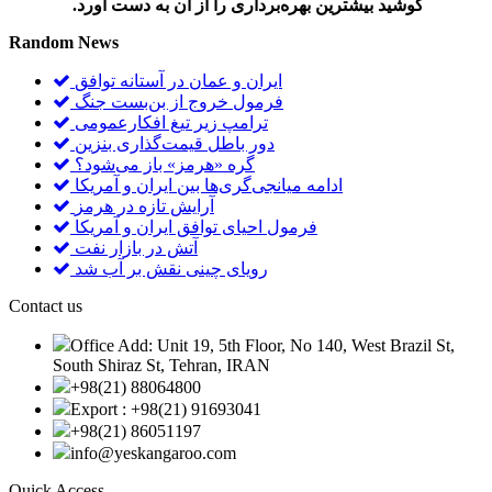
کوشید بیشترین بهره‌برداری را از آن به دست آورد.
احتیاط چینی
Random News
ایران و عمان در آستانه توافق
فرمول خروج از بن‌بست جنگ
ترامپ زیر تیغ افکارعمومی
دور باطل قیمت‌گذاری بنزین
گره «هرمز» باز می‌شود؟
ادامه میانجی‌گری‌ها بین ایران و آمریکا
آرایش تازه در هرمز
فرمول احیای توافق ایران و آمریکا
آتش در بازار نفت
رویای چینی نقش بر آب شد
Contact us
Office Add: Unit 19, 5th Floor, No 140, West Brazil St,
South Shiraz St, Tehran, IRAN
+98(21) 88064800
Export : +98(21) 91693041
+98(21) 86051197
info@yeskangaroo.com
Quick Access