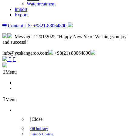
Watertreatment
Import
Export
Contant US: +9821-88064800
Message:
12/01/2025 "Happy New Year! Wishing you joy
and success!"
info@yeskangaroo.com
+98(21) 88064800
Menu
About us
Contact us
Menu
Industry
Close
Oil Industry
Paint & Coating