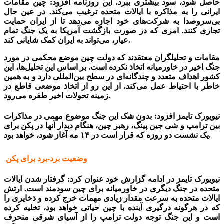
حاصل شود، سود بیشتری ببرد. این روزنامه افزود: چین مقامات
ایرانی را به مذاکره با ایالات متحده ترغیب می‌کند. در عین حال
بی‌سروصدا به شرکت‌های خود اجازه می‌دهد تا از ایران حمایت
تجاری کنند. امری که در صورت بازگشت آمریکا به یک جنگ تمام
عیار، می‌تواند به ایران کمک شایانی کند.
مقامات و تحلیلگران معتقدند که دولت چین موضع محکمی در مورد
جنگ اخیر در خاورمیانه اتخاذ نکرده است. بر اساس این تحلیل‌ها، این
کشور اهداف متعدد و چندگانه‌ای در سطح بین‌المللی دارد و به همین
خاطر با احتیاط عمل می‌کند. از این رو از اتخاذ موضعی قاطع در
زمینه تحولات اخیر طفره می‌رود.
نیویورک تایمز افزود: بدون شک این جنگ موضوع مهمی در مذاکرات
بین ترامپ و شی جین پینگ، رهبر چین، هنگام دیدار آنها در پکن برای
یک نشست دو روزه که قرار است در ۱۴ مه آغاز شود، خواهد بود.
وضعیت برد-برد برای پکن
نیویورک تایمز در ادامه گزارش خود عنوان کرد: گرفتار شدن ایالات
متحده در جنگ دیگری در خاورمیانه برای چین سودمند است. ارتش
ایالات متحده به سرعت مقدار زیادی مهمات خرج کرده و ذخایری را
که در هرگونه درگیری آینده با چین حیاتی خواهد بود، تخلیه کرده
است و این جنگ توجه دولت ترامپ را از آسیای شرقی منحرف