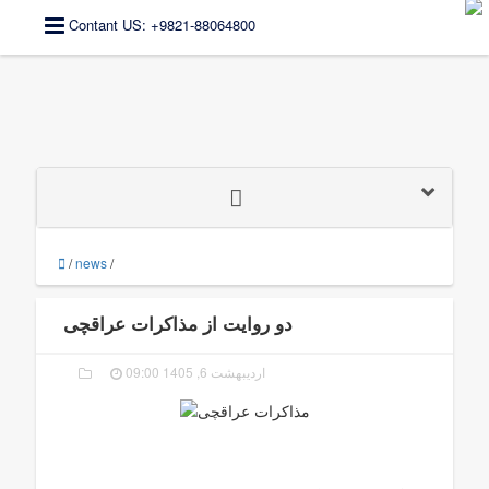
Contant US: +9821-88064800
/
news
/
دو روایت از مذاکرات عراقچی
اردیبهشت 6, 1405 09:00