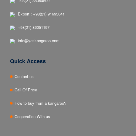
+98(21) 88064800
Export : +98(21) 91693041
+98(21) 86051197
info@yeskangaroo.com
Quick Access
Contant us
Call Of Price
How to buy from a kangaroo؟
Cooperation With us