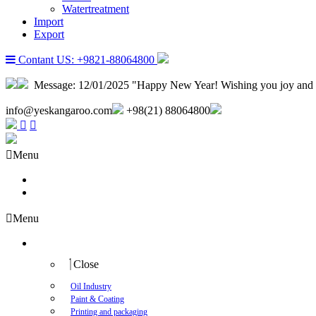
Watertreatment
Import
Export
Contant US: +9821-88064800
Message:
12/01/2025 "Happy New Year! Wishing you joy and 
info@yeskangaroo.com
+98(21) 88064800
Menu
About us
Contact us
Menu
Industry
Close
Oil Industry
Paint & Coating
Printing and packaging