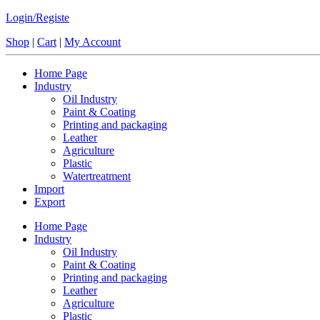
Login/Registe
Shop
|
Cart
|
My Account
Home Page
Industry
Oil Industry
Paint & Coating
Printing and packaging
Leather
Agriculture
Plastic
Watertreatment
Import
Export
Home Page
Industry
Oil Industry
Paint & Coating
Printing and packaging
Leather
Agriculture
Plastic