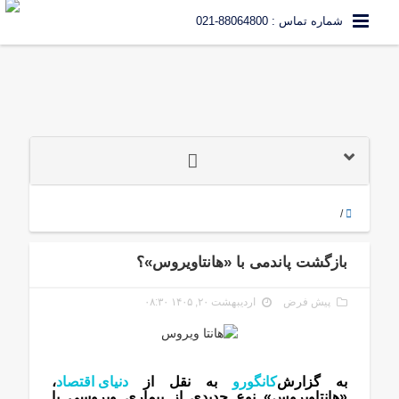
شماره تماس : 88064800-021
/
بازگشت پاندمی با «هانتاویروس»؟
پیش فرض
اردیبهشت ۲۰, ۱۴۰۵ ۰۸:۳۰
به گزارش
کانگورو
به نقل از
دنیای اقتصاد
،
«هانتاویروس» نوع جدیدی از بیماری ویروسی با