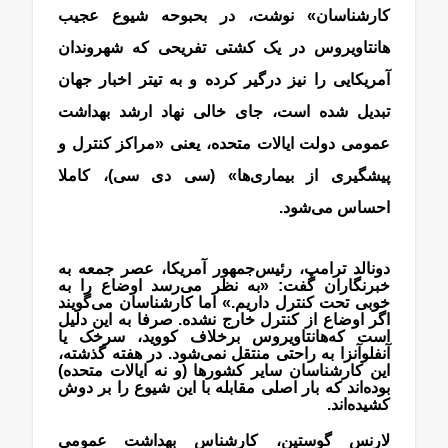
کارشناسان» نوشت، در بحبوحه شیوع عجیب
‌هانتاویروس در یک کشتی تفریحی که شهروندان
آمریکایی را نیز درگیر کرده و به تیتر اخبار جهان
تبدیل شده است، جای خالی نهاد ارشد بهداشت
عمومی دولت ایالات متحده، یعنی «مراکز کنترل و
پیشگیری از بیماری‌ها» (سی دی سی)، کاملا
احساس می‌شود.
دونالد ترامپ، رئیس‌جمهور آمریکا، عصر جمعه به
خبرنگاران گفت: «به نظر می‌رسد اوضاع را به
خوبی تحت کنترل داریم.» اما کارشناسان می‌گویند
اگر اوضاع از کنترل خارج نشده. صرفا به این دلیل
است که‌هانتاویروس برخلاف کووید، سرخک یا
آنفلوآنزا به راحتی منتقل نمی‌شود. در هفته گذشته،
این کارشناسان سایر کشورها (و نه ایالات متحده)
بوده‌اند که بار اصلی مقابله با این شیوع را بر دوش
کشیده‌اند.
لارنس گوستین، کارشناس بهداشت عمومی