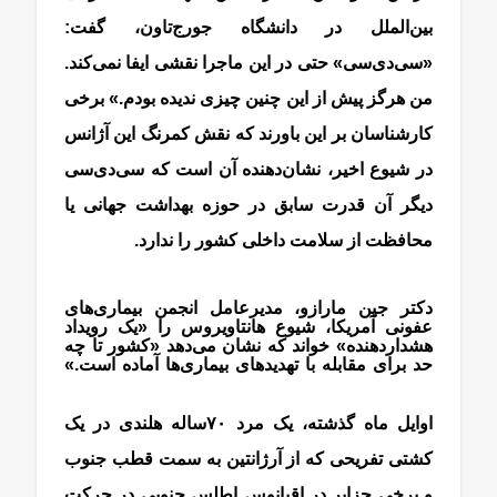
بین‌الملل در دانشگاه جورج‌تاون، گفت:
«سی‌دی‌سی» حتی در این ماجرا نقشی ایفا نمی‌کند.
من هرگز پیش از این چنین چیزی ندیده بودم.» برخی
کارشناسان بر این باورند که نقش کمرنگ این آژانس
در شیوع اخیر، نشان‌دهنده آن است که سی‌دی‌سی
دیگر آن قدرت سابق در حوزه بهداشت جهانی یا
محافظت از سلامت داخلی کشور را ندارد.
دکتر جین مارازو، مدیرعامل انجمن بیماری‌های
عفونی آمریکا، شیوع‌ هانتاویروس را «یک رویداد
هشداردهنده» خواند که نشان می‌دهد «کشور تا چه
حد برای مقابله با تهدیدهای بیماری‌ها آماده است.»
هانتا ویروس
اوایل ماه گذشته، یک مرد ۷۰ساله هلندی در یک
کشتی تفریحی که از آرژانتین به سمت قطب جنوب
و برخی جزایر در اقیانوس اطلس جنوبی در حرکت