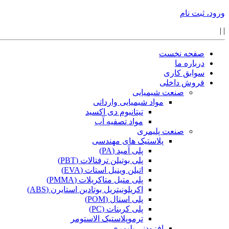
ورود، ثبت نام
|
|
صفحه نخست
درباره ما
سوابق کاری
فروش داخلی
صنعت شیمیایی
مواد شیمیایی وارداتی
تیتانیوم دی اکسید
مواد تصفیه آب
صنعت پلیمری
پلاستیک های مهندسی
پلی آمید (PA)
پلی بوتیلن ترفتالات (PBT)
اتیلن وینیل استات (EVA)
پلی متیل متاکریلات (PMMA)
اکریلونیتریل بوتادین استایرن (ABS)
پلی استال (POM)
پلی کربنات (PC)
ترموپلاستیک الاستومر
افزودنی پلیمری