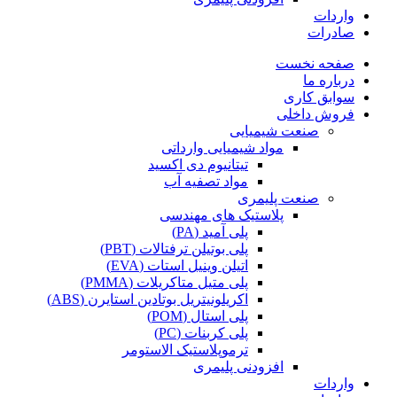
واردات
صادرات
صفحه نخست
درباره ما
سوابق کاری
فروش داخلی
صنعت شیمیایی
مواد شیمیایی وارداتی
تیتانیوم دی اکسید
مواد تصفیه آب
صنعت پلیمری
پلاستیک های مهندسی
پلی آمید (PA)
پلی بوتیلن ترفتالات (PBT)
اتیلن وینیل استات (EVA)
پلی متیل متاکریلات (PMMA)
اکریلونیتریل بوتادین استایرن (ABS)
پلی استال (POM)
پلی کربنات (PC)
ترموپلاستیک الاستومر
افزودنی پلیمری
واردات