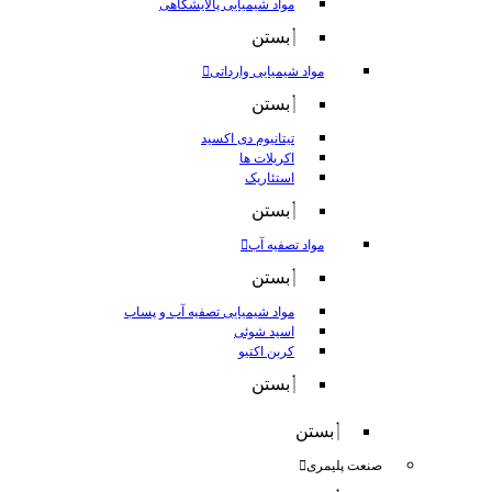
مواد شیمیایی پالایشگاهی
بستن
مواد شیمیایی وارداتی
بستن
تیتانیوم دی اکسید
اکریلات ها
استئاریک
بستن
مواد تصفیه آب
بستن
مواد شیمیایی تصفیه آب و پساب
اسید شوئی
کربن اکتیو
بستن
بستن
صنعت پلیمری