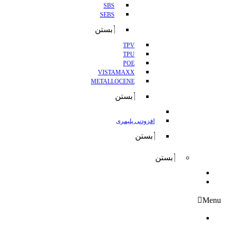
SBS
SEBS
بستن
TPV
TPU
POE
VISTAMAXX
METALLOCENE
بستن
افزودنی پلیمری
بستن
بستن
واردات
صادرات
Menu
درباره کانگورو