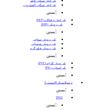
پلی اتیلن سنگین فیلم
پلی اتیلن سنگین اکستروژن
بستن
پلی اتیلن ترفتالات (PET)
پلی پروپیلن (PP)
بستن
پلی پروپیلن نساجی
پلی پروپیلن شیمیایی
پلی پروپیلن فیلم گرید
بستن
پلی وینیل کلراید (PVC)
پلی استایرن (PS)
بستن
ترموپلاستیک الاستومر
بستن
TPS
بستن