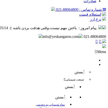
صادرات
شماره تماس : 88064800-021
استعلام قیمت
نرخ ارز
پیام امروز :
‌ باختن مهم نیست،وقتی هدفت بردن باشه :) ️ 1405/05/14
info@yeskangaroo.com
021-88064800
Menu
صفحه نخست
فروش داخلی
بستن
صنعت شیمیایی
بستن
بستن
مواد شیمیایی پتروشیمی