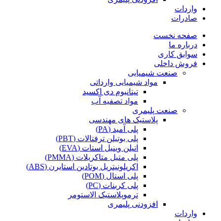
واردات
صادرات
صفحه نخست
درباره ما
سوابق کاری
فروش داخلی
صنعت شیمیایی
مواد شیمیایی وارداتی
تیتانیوم دی اکسید
مواد تصفیه آب
صنعت پلیمری
پلاستیک های مهندسی
پلی آمید (PA)
پلی بوتیلن ترفتالات (PBT)
اتیلن وینیل استات (EVA)
پلی متیل متاکریلات (PMMA)
اکریلونیتریل بوتادین استایرن (ABS)
پلی استال (POM)
پلی کربنات (PC)
ترموپلاستیک الاستومر
افزودنی پلیمری
واردات