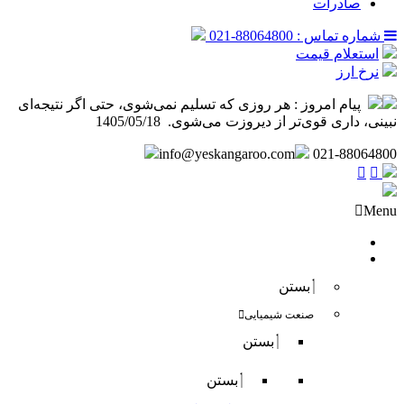
صادرات
شماره تماس : 88064800-021
استعلام قیمت
نرخ ارز
پیام امروز :
هر روزی که تسلیم نمی‌شوی، حتی اگر نتیجه‌ای
نبینی، داری قوی‌تر از دیروزت می‌شوی. ️ 1405/05/18
info@yeskangaroo.com
021-88064800
Menu
صفحه نخست
فروش داخلی
بستن
صنعت شیمیایی
بستن
بستن