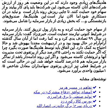
هلدینگ‌های زیادی وجود دارند که در این وضعیت هر روز از ارزش
شرکت‌های آنان کاسته می‌شود. این شرکت‌ها باید پای کار بیایند و از
سهام خود حمایت کنند. تا جایی ریزش روند بازار است
.
و نباید در آن
دستکاری شود
.
اما الان نیاز است
.
این هلدینگ‌ها، صندوق‌های
بازنشستگی
.
و… که بخش زیادی از بازار سرمایه را شامل می‌شوند.
از سهام خود حمایت کرده و به بازار پول تزریق کنند. بازار سرمایه
در شرایط کنونی نیازمند حمایت است. خبری‌زاد گفت: بازار
.
سرمایه
در سال ۹۹ تصادف بدی کرد
.
و به کما رفت اما از آبان سال گذشته
آرام‌آرام در حال بهبود بود و در اردیبهشت مجددا بیهوش شد و حالا
احتیاج به کمک دارد. این اتفاق باید توسط هلدینگ‌ها صورت بگیرد
.
چرا
که اگر حمایت نکنند به راحتی ۲۵‌درصد دیگر
.
از پرتفوی تحت مدیریت
آنها و ثروتشان کاسته می‌شود
.
و اگر این روند ادامه‌دار باشد
.
از نماگر
بازار سرمایه هم ۱۵‌درصد کاسته خواهد شد. این در حالی است که
در شرایط فعلی نیز ارزش پرتفوی سهامداران معادل شاخص ۵/
۱میلیون واحدی برآورد می‌شود.
نوشته‌های مشابه
تفاهم در مسیر هرمز
امضای توافق «دفاع مشترک» در مکه
تولید صنعتی با برق فرامرزی
بورس کالا رکورد زد
دریای سرخ؛ برگ چانه‌زنی انصارالله