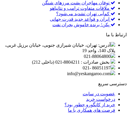
توفان مهاجران پشت مرزهای شنگن
ملاقات متفاوت ترامپ و نتانیاهو
کم‌آبی تهران تشدید می‌شود؟
ایران و قواعد جدید قدرت جهانی
پکن؛ برنده خاموش بحران نفت
ارتباط با ما
آدرس: تهران، خیابان شیرازی جنوبی، خیابان برزیل غربی،
پلاک 140، واحد 19
021-88064800
بخش صادرات : 8804211-021 (داخلی 212)
86051197 -021
info@yeskangaroo.com
دسترسی سریع
عضویت در سایت
درخواست خرید
خرید از کانگورو چطور بود؟
فرصت های همکاری با ما