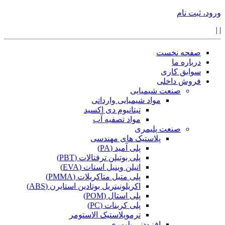
ورود، ثبت نام
|
|
صفحه نخست
درباره ما
سوابق کاری
فروش داخلی
صنعت شیمیایی
مواد شیمیایی وارداتی
تیتانیوم دی اکسید
مواد تصفیه آب
صنعت پلیمری
پلاستیک های مهندسی
پلی آمید (PA)
پلی بوتیلن ترفتالات (PBT)
اتیلن وینیل استات (EVA)
پلی متیل متاکریلات (PMMA)
اکریلونیتریل بوتادین استایرن (ABS)
پلی استال (POM)
پلی کربنات (PC)
ترموپلاستیک الاستومر
افزودنی پلیمری