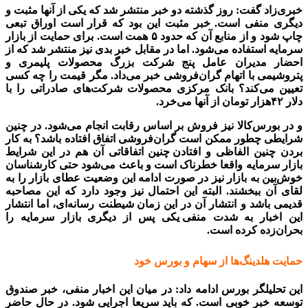
خبری‌‌‌زاد گفت: روز گذشته دو خبر منتشر شد که یکی از آنها مثبت و
دیگری منفی است. خبر مثبت این بود که قرار است اوراق تبعی
چاپ شود و از منابع آن که حدود ۵ همت است. برای حمایت از بازار
سرمایه استفاده می‌شود. اما در مقابل خبر بدی نیز منتشر
شد
.
که از
احضار مدیران عامل پنج شرکت بزرگ محصولات پلیمری و
پتروشیمی با اتهام گران‌فروشی خبر می‌داد. مگر قیمت را چه کسی
تعیین می‌کند؟ بانک مرکزی محصولات شرکت‌های صادراتی را با
دلار ۴۲‌هزار تومان از آنها می‌خرد.
و در بورس‌کالا نیز فروش بر اساس رقابت انجام می‌شود. در چنین
شرایطی چطور ممکن است گران‌فروشی اتفاق افتاده باشد؟ به
.
کار
بردن چنین الفاظی و افتادن
.
چنین اتفاقاتی آن هم در این شرایط
بازار سرمایه واقعا خطرناک است
.
و باعث می‌شود
.
حتی کارشناسان
خوش‌بین به بازار نیز در صورت ادامه این وضعیت عطای بازار را به
لقای آن ببخشند. البته این احتمال نیز وجود دارد که این مصاحبه
قدیمی باشد و انتشار آن در این زمان
.
شیطنت رسانه‌‌‌ای، اما انتشار
این اخبار به شدت منفی
.
یکی پس از دیگری بازار سرمایه را
بحران‌زده کرده است.
حمایت هلدینگ‌ها از سهام و بورس خود
این تحلیلگر بورس ادامه داد: در میان این اخبار منفی، خبر صندوق
توسعه خبر خوبی است. که باید سریعا اجرایی شود. در حال حاضر