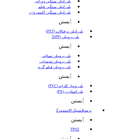
پلی اتیلن سنگین دورانی
پلی اتیلن سنگین فیلم
پلی اتیلن سنگین اکستروژن
بستن
پلی اتیلن ترفتالات (PET)
پلی پروپیلن (PP)
بستن
پلی پروپیلن نساجی
پلی پروپیلن شیمیایی
پلی پروپیلن فیلم گرید
بستن
پلی وینیل کلراید (PVC)
پلی استایرن (PS)
بستن
ترموپلاستیک الاستومر
بستن
TPS
بستن