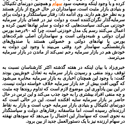
کرده و با وجود اینکه وضعیت سود
سهام
و همچنین دورنمای تکنیکال
و بنیادی بازار مثبت است. سهامداران در حال خروج از بازار هستند
و به نظر حق هم دارند. وی ادامه داد: رفتار سیاستگذار و دولت برای
سرمایه‌گذار نگران‌کننده است و دولت نیز در فضای بازار سرمایه
خودزنی می‌کند. سیاست‌هایی که دولت و سایر نهادها تعیین کرده و
اعمال می‌کنند رسم یک مدل خودزنی است، چرا که ۹۰‌درصد بورس
ایران دولتی و شبه‌دولتی است و سهامداران اصلی شرکت‌های
بورس یا نهادهای دولتی و خصولتی هستند یا صندوق‌های
بازنشستگی. سهامدار خرد وقتی می‌بیند با وجود این دولت به
خودش هم در بازار سرمایه رحم نمی‌‌‌کند از ماندن در بازار سرمایه
می‌ترسد.
خبری‌زاد با بیان اینکه در هفته گذشته اکثر کارشناسان نسبت به
توقف روند منفی و رسیدن بازار سرمایه به تعادل خوش‌بین بودند
گفت: با وجود این همچنان اخباری به بازار سرمایه مخابره می‌شود
که گویی افت بیش از حد بازار سرمایه خلاف خواسته دولت نیست.
در این بین یادآوری این موضوع لازم است که تداوم روندها چه مثبت
و چه منفی افراد بیشتری را به خود جذب می‌کند و این ترس در حال
حاضر بر بازار سرمایه سایه افکنده است. این در حالی است که
دورنمای تکنیکال و بنیادی بازار سرمایه خوب است و بازار به نقاط
ارزنده‌‌‌ای رسیده است، اما متاسفانه رفتارهای دولت و سیاستگذار
به نحوی است که سهامدار این احتمال را می‌دهد که سودهای نهفته
در سهام ارزنده نیز با یک دستورالعمل جدید از بین برود.