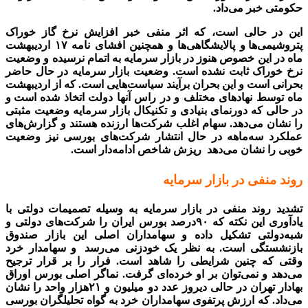
حکومتی خبر می‌‌‌داد.
این در حالی است، که اثر منفی خبر افزایش نرخ گاز خوراک
پتروشیمی‌‌‌ها
.
و پالایشگاهی‌‌‌ها و همچنین افشای نامه ۱۷ اردیبهشت
ماه در این خصوص هنوز در بازار سرمایه به اتمام نرسیده و وضعیت
نرخ خوراک ثابت نشده است. وضعیت بازار سرمایه در حال حاضر
بحرانی است و این بحران برآیند سیاست‌‌‌هایی است. که از اردیبهشت
ماه توسط نهادهای مختلف و در راس آنها دولت اتخاذ شده است
.
و
در حالی که دورنمای بنیادی و تکنیکال بازار سرمایه وضعیت مثبتی
را نشان می‌دهد. سهام اغلب شرکت‌ها ارزنده هستند و گزارش‌های
عملکرد سه‌ماهه در حال انتشار شرکت‌های بورسی نیز وضعیت
خوبی را نشان می‌دهد
.
ریزش شاخص ادامه‌دار است.
روند منفی در بازار سرمایه
تشدید روند منفی در بازار سرمایه به وسیله تصمیمات دولتی با
یادآوری این نکته که ۹۰‌درصد بورس ایران را شرکت‌های دولتی و
شبه‌‌‌دولتی تشکیل داده و سهامداران اصلی این بازار صندوق
بازنشستگی است. به نظر یک خودزنی می‌رسد
.
و سهامدار خرد
وقتی که چنین شرایطی را شاهد است. فرار را بر قرار ترجیح
می‌دهد و نمی‌توان بر او خرده‌‌‌ای گرفت. نماگر اصلی بورس اوراق
بهادار تهران در حالی دیروز عدد دو میلیون و ۲۱‌هزار واحد را نشان
می‌‌‌داد. که ارزش پرتفوی سهامداران خرد به گواه تحلیلگران بورسی