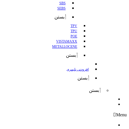
SBS
SEBS
بستن
TPV
TPU
POE
VISTAMAXX
METALLOCENE
بستن
افزودنی پلیمری
بستن
بستن
واردات
صادرات
Menu
درباره کانگورو