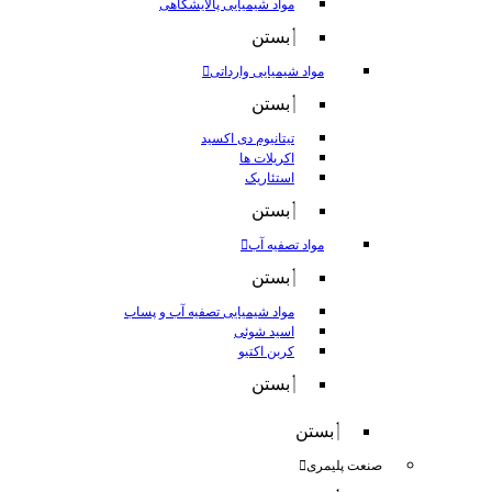
مواد شیمیایی پالایشگاهی
بستن
مواد شیمیایی وارداتی
بستن
تیتانیوم دی اکسید
اکریلات ها
استئاریک
بستن
مواد تصفیه آب
بستن
مواد شیمیایی تصفیه آب و پساب
اسید شوئی
کربن اکتیو
بستن
بستن
صنعت پلیمری