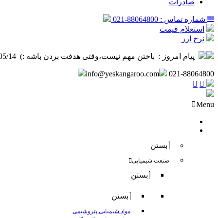
صادرات
شماره تماس : 88064800-021
استعلام قیمت
نرخ ارز
پیام امروز :
‌ باختن مهم نیست،وقتی هدفت بردن باشه :) ️ 1405/05/14
info@yeskangaroo.com
021-88064800
Menu
صفحه نخست
فروش داخلی
بستن
صنعت شیمیایی
بستن
بستن
مواد شیمیایی پتروشیمی