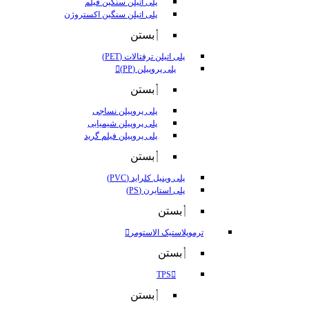
پلی اتیلن سنگین فیلم
پلی اتیلن سنگین اکستروژن
بستن
پلی اتیلن ترفتالات (PET)
پلی پروپیلن (PP)
بستن
پلی پروپیلن نساجی
پلی پروپیلن شیمیایی
پلی پروپیلن فیلم گرید
بستن
پلی وینیل کلراید (PVC)
پلی استایرن (PS)
بستن
ترموپلاستیک الاستومر
بستن
TPS
بستن