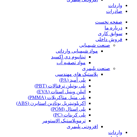
واردات
صادرات
صفحه نخست
درباره ما
سوابق کاری
فروش داخلی
صنعت شیمیایی
مواد شیمیایی وارداتی
تیتانیوم دی اکسید
مواد تصفیه آب
صنعت پلیمری
پلاستیک های مهندسی
پلی آمید (PA)
پلی بوتیلن ترفتالات (PBT)
اتیلن وینیل استات (EVA)
پلی متیل متاکریلات (PMMA)
اکریلونیتریل بوتادین استایرن (ABS)
پلی استال (POM)
پلی کربنات (PC)
ترموپلاستیک الاستومر
افزودنی پلیمری
واردات