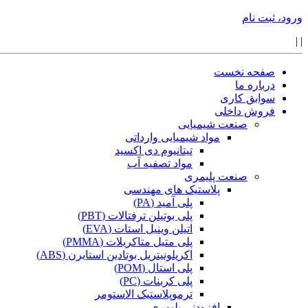
ورود، ثبت نام
|
|
صفحه نخست
درباره ما
سوابق کاری
فروش داخلی
صنعت شیمیایی
مواد شیمیایی وارداتی
تیتانیوم دی اکسید
مواد تصفیه آب
صنعت پلیمری
پلاستیک های مهندسی
پلی آمید (PA)
پلی بوتیلن ترفتالات (PBT)
اتیلن وینیل استات (EVA)
پلی متیل متاکریلات (PMMA)
اکریلونیتریل بوتادین استایرن (ABS)
پلی استال (POM)
پلی کربنات (PC)
ترموپلاستیک الاستومر
افزودنی پلیمری