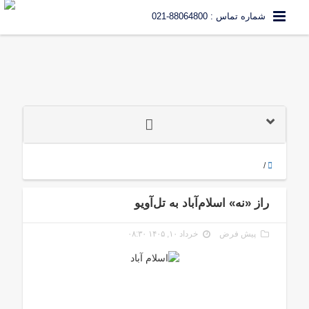
شماره تماس : 88064800-021
/
راز «نه» اسلام‌آباد به تل‌آویو
پیش فرض
خرداد ۱۰, ۱۴۰۵ ۰۸:۳۰
اسلام آباد