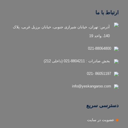
ارتباط با ما
آدرس: تهران، خیابان شیرازی جنوبی، خیابان برزیل غربی، پلاک
140، واحد 19
021-88064800
بخش صادرات : 8804211-021 (داخلی 212)
86051197 -021
info@yeskangaroo.com
دسترسی سریع
عضویت در سایت