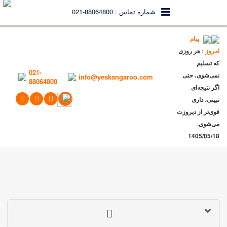
شماره تماس : 88064800-021
پیام
امروز :
هر روزی
که تسلیم
021-
نمی‌شوی، حتی
info@yeskangaroo.com
88064800
اگر نتیجه‌ای
نبینی، داری
قوی‌تر از دیروزت
می‌شوی. ️
1405/05/18