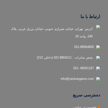
ارتباط با ما
آدرس: تهران، خیابان شیرازی جنوبی، خیابان برزیل غربی، پلاک
140، واحد 19
021-88064800
بخش صادرات : 8804211-021 (داخلی 212)
86051197 -021
info@yeskangaroo.com
دسترسی سریع
عضویت در سایت