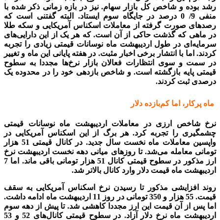
رشد بوده و شاخص کل بازار سهام. نیز در بازه زمانی ذکر شده با
منفی 9/ 0 درصد در جایگاه سوم ایستاد. البته گفتنی است که
رصد‌های صورت گرفته از معاملات اسکناس آمریکایی و سکه طلا
در ماهی که گذشت حاکی از آن است. که هر یک از این دارایی‌های
سرمایه‌ای در طول اردیبهشت ماه نوسانات قیمتی زیادی را تجربه
کردند. اما با انتشار برخی اخبار مثبت. در هفته پایانی این ماه و تغییر
در سمت و سوی انتظارات فعالان بازار نرخ‌ها مجددا به سطوح
قیمتی پایه بازگشته است. و شاخص بازدهی خود را در محدوده یک
درصدی ثبت کردند.
ماه پرکار، اما کم‌بازده دلار
بازار سکه
نرخ شاخص ارزی در معاملات اردیبهشت ماه نوسانات قیمتی
چشمگیری را تجربه کرد. هر برگ از این اسکناس آمریکایی در
واپسین معاملات ماه نخست سال جدید. در کانال قیمتی 51 هزار
تومانی معامله می‌شد. تا روز‌های میانی دهه نخست اردیبهشت نرخ
ارز مذکور در سطوح قیمتی کانال 51 هزار تومانی باقی ماند. اما 7
اردیبهشت ماه قیمت دلار وارد کانال بالاتر شد.
روند افزایشی مذکور تا رسیدن نرخ اسکناس آمریکایی به سقف
قیمت. 55 هزار و 350 تومانی در روز 11 اردیبهشت ماه ادامه داشت.
اما پس از آن قیمت این ارز مجددا کاهشی شد. تا پیش از دهه سوم
اردیبهشت ماه نرخ دلار آزاد. در سطوح قیمتی کانال‌های 52 و 53