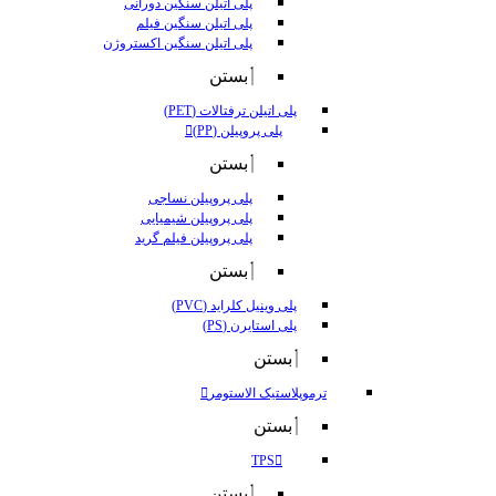
پلی اتیلن سنگین دورانی
پلی اتیلن سنگین فیلم
پلی اتیلن سنگین اکستروژن
بستن
پلی اتیلن ترفتالات (PET)
پلی پروپیلن (PP)
بستن
پلی پروپیلن نساجی
پلی پروپیلن شیمیایی
پلی پروپیلن فیلم گرید
بستن
پلی وینیل کلراید (PVC)
پلی استایرن (PS)
بستن
ترموپلاستیک الاستومر
بستن
TPS
بستن