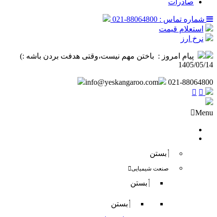
صادرات
شماره تماس : 88064800-021
استعلام قیمت
نرخ ارز
پیام امروز :
‌ باختن مهم نیست،وقتی هدفت بردن باشه :) ️
1405/05/14
info@yeskangaroo.com
021-88064800
Menu
صفحه نخست
فروش داخلی
بستن
صنعت شیمیایی
بستن
بستن