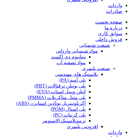
واردات
صادرات
صفحه نخست
درباره ما
سوابق کاری
فروش داخلی
صنعت شیمیایی
مواد شیمیایی وارداتی
تیتانیوم دی اکسید
مواد تصفیه آب
صنعت پلیمری
پلاستیک های مهندسی
پلی آمید (PA)
پلی بوتیلن ترفتالات (PBT)
اتیلن وینیل استات (EVA)
پلی متیل متاکریلات (PMMA)
اکریلونیتریل بوتادین استایرن (ABS)
پلی استال (POM)
پلی کربنات (PC)
ترموپلاستیک الاستومر
افزودنی پلیمری
واردات