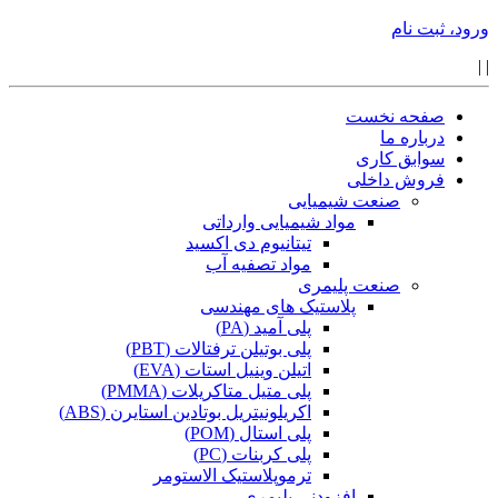
ورود، ثبت نام
|
|
صفحه نخست
درباره ما
سوابق کاری
فروش داخلی
صنعت شیمیایی
مواد شیمیایی وارداتی
تیتانیوم دی اکسید
مواد تصفیه آب
صنعت پلیمری
پلاستیک های مهندسی
پلی آمید (PA)
پلی بوتیلن ترفتالات (PBT)
اتیلن وینیل استات (EVA)
پلی متیل متاکریلات (PMMA)
اکریلونیتریل بوتادین استایرن (ABS)
پلی استال (POM)
پلی کربنات (PC)
ترموپلاستیک الاستومر
افزودنی پلیمری