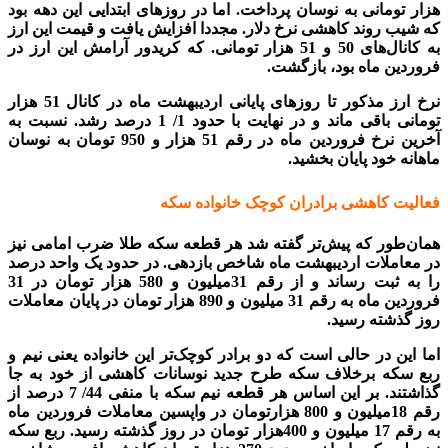
هزار تومانی به نوسان پرداخت. اما در روز‌های ابتدایی این دهه بود
که شیب روند کاهشی نرخ دلار. مجددا افزایش یافت و قیمت این ارز
به کانال‌های 50 و 51 هزار تومانی. که کریدور آرامش این ارز در
فروردین ماه بود، بازگشت.
نرخ ارز مذکور تا روز‌های پایانی اردیبهشت ماه در کانال 51 هزار
تومانی باقی ماند و در نهایت با حدود 1/ 1 درصد رشد. نسبت به
آخرین نرخ فروردین ماه در رقم 51 هزار و 950 تومان به نوسان
ماهانه خود پایان بخشید.
فعالیت کاهشی برادران کوچک خانواده سکه
همان‌طور که پیش‌تر گفته شد هر قطعه سکه طلا ضرب امامی نیز
در معاملات اردیبهشت ماه شاخص بازدهی. در حدود یک واحد درصد
را به ثبت رساند و از رقم 31میلیون و 580 هزار تومان در 31
فروردین ماه به رقم 31 میلیون و 890 هزار تومان در پایان معاملات
روز گذشته رسید.
اما این در حالی است که دو برادر کوچک‌تر این خانواده یعنی نیم و
ربع سکه برخلاف سکه طرح جدید نوسانات کاهشی از خود به جا
گذاشتند. بر این اساس هر قطعه نیم سکه با منفی 44/ 7 درصد از
رقم 18میلیون و 800 هزارتومان در واپسین معاملات فروردین ماه
به رقم 17 میلیون و 400هزار تومان در روز گذشته رسید. ربع سکه