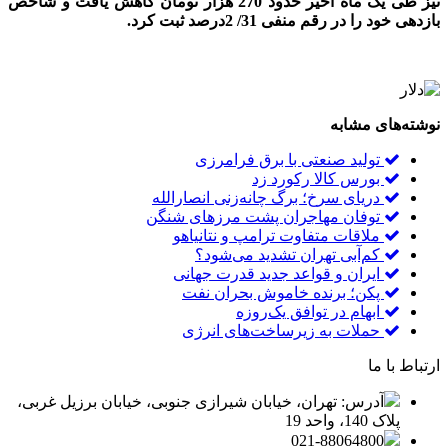
نیز طی یک ماه اخیر حدود 270 هزار تومان کاهش یافت و شاخص
بازدهی خود را در رقم منفی 31/ 2درصد ثبت کرد.
نوشته‌های مشابه
تولید صنعتی با برق فرامرزی
بورس کالا رکورد زد
دریای سرخ؛ برگ چانه‌زنی انصارالله
توفان مهاجران پشت مرزهای شنگن
ملاقات متفاوت ترامپ و نتانیاهو
کم‌آبی تهران تشدید می‌شود؟
ایران و قواعد جدید قدرت جهانی
پکن؛ برنده خاموش بحران نفت
ابهام در توافق یک‌روزه
حملات به زیرساخت‌های انرژی
ارتباط با ما
آدرس: تهران، خیابان شیرازی جنوبی، خیابان برزیل غربی،
پلاک 140، واحد 19
021-88064800