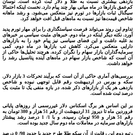
بازدهی بیشتری نسبت به طلا و دلار ثبت کرده است. نوسان
کم‌عمق بازارها در ماه میانی بهار چند پیام دارد. نخست اینکه احتمالا
سیگنال ثبات بازارها در تورم نیز منعکس می‌شود. و رشد ماهانه
شاخص قیمت‌ها نیز نسبت به ماه‌های قبل افت خواهد کرد.
تداوم این روند می‌تواند فرصت سیاستگذاری را برای مهار تورم پدید
آورد. نکته دیگر اینکه در ماه دوم. خبرهای مثبت سیاسی بر خبرهای
بد غلبه داشت و این فضای سیاسی نیز پیام خود را به بازارهای
دارایی منعکس می‌کرد. کاهش تب بازارها در ماه دوم، کمی
سرمایه‌گذاران بازار سهام را نگران کرده. هرچند تحلیل‌ها حاکی از
آن است که شاخص بازار سهام در ماه‌های آینده پتانسیل رشد را
خواهد داشت.
بررسی‌های آماری حاکی از آن است که برآیند تحرکات 3 بازار دلار.
سکه و بورس در اردیبهشت رقم قابل توجهی نبوده و شاخص
بازدهی هر یک از بازار‌های ذکر شده. در بازه منفی یک تا مثبت یک
درصد ثبت شده است.
بر این اساس هر برگ اسکناس دلار غیر‌رسمی از روز‌های پایانی
فروردین ماه تا دیروز 31 اردیبهشت از رقم 51 هزار و 380 تومان به
رقم 51 هزار و 950 تومان رسیده. و با 1/ 1 درصد رشد پیشتاز
بازار‌های سرمایه در معاملات ماه دوم سال جدید بوده است.
رتبه دوم این رقابت از آن سکه طلا طرح جدید با حدود 98/ 0 درصد