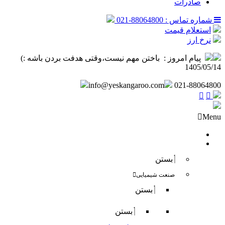
صادرات
شماره تماس : 88064800-021
استعلام قیمت
نرخ ارز
پیام امروز :
‌ باختن مهم نیست،وقتی هدفت بردن باشه :) ️
1405/05/14
info@yeskangaroo.com
021-88064800
Menu
صفحه نخست
فروش داخلی
بستن
صنعت شیمیایی
بستن
بستن