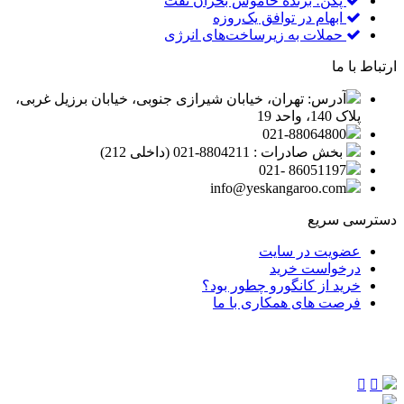
پکن؛ برنده خاموش بحران نفت
ابهام در توافق یک‌روزه
حملات به زیرساخت‌های انرژی
ارتباط با ما
آدرس: تهران، خیابان شیرازی جنوبی، خیابان برزیل غربی،
پلاک 140، واحد 19
021-88064800
بخش صادرات : 8804211-021 (داخلی 212)
86051197 -021
info@yeskangaroo.com
دسترسی سریع
عضویت در سایت
درخواست خرید
خرید از کانگورو چطور بود؟
فرصت های همکاری با ما