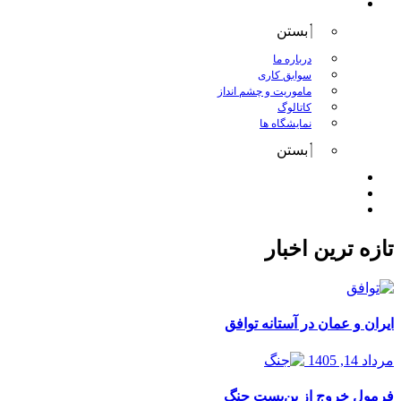
درباره کانگورو
بستن
درباره ما
سوابق کاری
ماموریت و چشم انداز
کاتالوگ
نمایشگاه ها
بستن
اخبار
مقالات
تماس با ما
تازه ترین اخبار
ایران و عمان در آستانه توافق
مرداد 14, 1405
فرمول خروج از بن‌بست جنگ