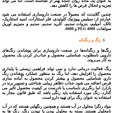
به عنوان یک ماده روان کننده بهتر از نشاسته است، اما می تواند
تجزیه و انحلال قرص ها را کاهش دهد.
چندین گلایدنت که معمولاً در صنعت داروسازی استفاده می شود
عبارتند از: سیلیس پیوژنیک کلوئیدی، فلز استئارات، اسید استئاریک،
تالک، آمیلیم، بنزوات سدیم، کلرید سدیم، سدیم و منیزیم لوریل
سولفات، PEG 4000 و 6000.
رنگ و رنگدانه
رنگ‌ها و رنگدانه‌ها در صنعت داروسازی برای پوشاندن رنگ‌های
دارویی نامطلوب، شناسایی محصول و جذاب‌تر کردن یک محصول
به کار می‌روند.
رنگ فعالیت درمانی ندارد و نمی تواند فراهمی زیستی یا پایداری
محصول را افزایش دهد، اما رنگ به منظور عملکرد پوشاندن رنگ
دارو، شناسایی محصول و بیشتر کردن محصول به آماده سازی
قرص اضافه می شود. جذاب (ظاهر زیبایی شناختی و تصویر برند در
بازار). اما رنگرزی نامناسب یا نادرست بر کیفیت محصول تأثیر می
گذارد. رنگ مورد استفاده باید رنگی باشد که طبق قانون مجاز به
استفاده به عنوان رنگ برای تهیه دارو است.
مواد رنگزا محلول در آب هستند و همچنین رنگهایی هستند که در آب
نامحلول هستند. بسته به محلول بودن یا نبودن رنگ، رنگ ها به