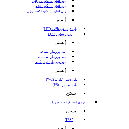
پلی اتیلن سنگین دورانی
پلی اتیلن سنگین فیلم
پلی اتیلن سنگین اکستروژن
بستن
پلی اتیلن ترفتالات (PET)
پلی پروپیلن (PP)
بستن
پلی پروپیلن نساجی
پلی پروپیلن شیمیایی
پلی پروپیلن فیلم گرید
بستن
پلی وینیل کلراید (PVC)
پلی استایرن (PS)
بستن
ترموپلاستیک الاستومر
بستن
TPS
بستن