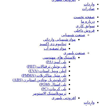
واردات
صادرات
صفحه نخست
درباره ما
سوابق کاری
فروش داخلی
صنعت شیمیایی
مواد شیمیایی وارداتی
تیتانیوم دی اکسید
مواد تصفیه آب
صنعت پلیمری
پلاستیک های مهندسی
پلی آمید (PA)
پلی بوتیلن ترفتالات (PBT)
اتیلن وینیل استات (EVA)
پلی متیل متاکریلات (PMMA)
اکریلونیتریل بوتادین استایرن (ABS)
پلی استال (POM)
پلی کربنات (PC)
ترموپلاستیک الاستومر
افزودنی پلیمری
واردات