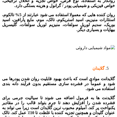
روانکار به استفاده، نوع قرص، خواص تجزیه و انحلال ترجیحی،
خواص فیزیکی و شیمیایی پودر / گرانول و هزینه بستگی دارد.
روان کننده هایی که معمولا استفاده می شود عبارتند از 5% تالکوم،
استئارات منیزیم، اسید استریکوم، تالک، موم، مایع پارافین، اسید
بوریک، سدیم لوریل سولفات، منیزیم لوریل سولفات، گلیسریل
بیهاپات و بسیاری دیگر.
گلایدان
گلایدانت موادی است که باعث بهبود قابلیت روان شدن پودرها می
شود و عموماً در فشرده سازی مستقیم بدون فرآیند دانه بندی
استفاده می شود.
مواد شیمیایی داروئی
گلایدنت ها به فرمول اضافه می شوند تا سیالیت جرمی برای
فشرده شدن را افزایش دهند تا جرم بتواند قالب را در مقادیر
یکنواخت پر کند. آمیلوم محبوب ترین گلایدان است زیرا می تواند به
عنوان گلیدان و همچنین تجزیه کننده با غلظت تا 10٪ عمل کند. تالک