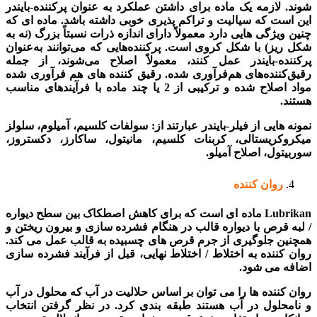
شوند. لازمه یک ماده برای داشتن عملکرد به عنوان پرکننده-بایندر
این است که سیالیت و تراکم پذیری خوبی داشته باشد. ماده ای که
چنین ویژگی هایی دارد معمولاً دارای اندازه ذرات نسبتاً بزرگ (نه به
شکل ریز) با شکل کروی است. پرکننده‌هایی که می‌توانند به‌عنوان
پرکننده-بایندر عمل کنند، معمولاً اصلاح می‌شوند، از جمله
رقیق‌کننده‌های هم‌فرآوری شده. رقیق کننده های هم فرآوری شده
مواد اصلاح شده و ترکیبی از 2 یا چند ماده با فرآیندهای مناسب
هستند.
نمونه هایی از فیلر-بایندر عبارتند از: سولفات کلسیم، آمیلوم، سلولز
میکروکریستالی، کربنات کلسیم، مانیتول، ساکارز، دکستروز،
سوربیتول، اصلاح آمیلو.
روان کننده
Lubrikan ماده ای است که برای کاهش اصطکاک بین سطح دیواره
/ لبه قرص با دیواره قالب در هنگام فشرده سازی و بیرون ریختن و
همچنین جلوگیری از جرم قرص های چسبیده به قالب عمل می کند.
روان کننده به اختلاط / اختلاط نهایی، قبل از فرآیند فشرده سازی
اضافه می شود.
روان کننده ها را می توان بر اساس حلالیت در آب که محلول در آب
و نامحلول در آب هستند طبقه بندی کرد. در نظر گرفتن انتخاب