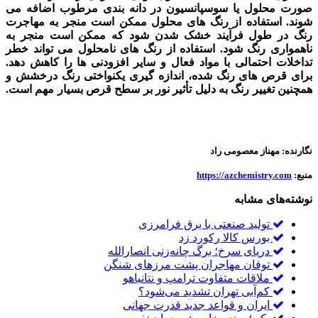
صورت محلول یا سوسپانسیون در دانه بندی مرطوب اضافه می
شوند. استفاده از رنگ های محلول ممکن است منجر به مهاجرت
رنگ در طول فرآیند خشک شدن شود که ممکن است منجر به
ناهمواری رنگ شود. استفاده از رنگ های نامحلول می تواند خطر
تداخلات احتمالی با مواد فعال و سایر افزودنی ها را کاهش دهد.
برای قرص های رنگ شده، اندازه گیری یکنواختی رنگ درخشش و
همچنین تغییر رنگ به دلیل تأثیر نور بر سطح قرص بسیار مهم است.
مواد شیمیایی داروئی
نگارنده: مهناز معصومی راد
منبع:
https://azchemistry.com
نوشته‌های مشابه
تولید صنعتی با برق فرامرزی
بورس کالا رکورد زد
دریای سرخ؛ برگ چانه‌زنی انصارالله
توفان مهاجران پشت مرزهای شنگن
ملاقات متفاوت ترامپ و نتانیاهو
کم‌آبی تهران تشدید می‌شود؟
ایران و قواعد جدید قدرت جهانی