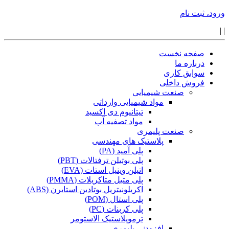
ورود، ثبت نام
|
|
صفحه نخست
درباره ما
سوابق کاری
فروش داخلی
صنعت شیمیایی
مواد شیمیایی وارداتی
تیتانیوم دی اکسید
مواد تصفیه آب
صنعت پلیمری
پلاستیک های مهندسی
پلی آمید (PA)
پلی بوتیلن ترفتالات (PBT)
اتیلن وینیل استات (EVA)
پلی متیل متاکریلات (PMMA)
اکریلونیتریل بوتادین استایرن (ABS)
پلی استال (POM)
پلی کربنات (PC)
ترموپلاستیک الاستومر
افزودنی پلیمری