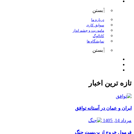
درباره کانگورو
بستن
درباره ما
سوابق کاری
ماموریت و چشم انداز
کاتالوگ
نمایشگاه ها
بستن
اخبار
مقالات
تماس با ما
تازه ترین اخبار
ایران و عمان در آستانه توافق
مرداد 14, 1405
فرمول خروج از بن‌بست جنگ