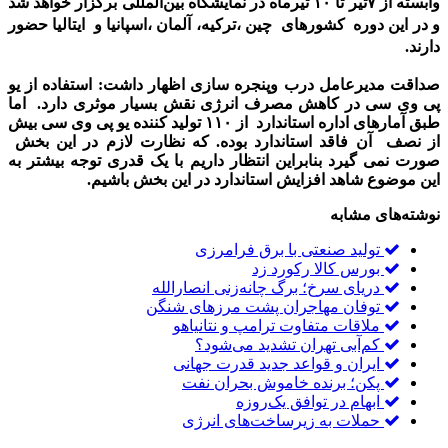
وابسته از ۷تیر تا ۱۰ تیرماه در نمایشگاه بین‌المللی برگزار خواهد شد
و در این دوره کشورهای چین ،ترکیه، آلمان ،اسپانيا و ایتالیا حضور
دارند.
صداقت مدیرعامل درب وپنجره سازی اظهار داشت: استفاده از یو
پی وی سی در کاهش مصرف انرژی نقش بسیار موثری دارد. اما
طبق آمارهای اداره استاندارد از ۱۱۰ تولید کننده یو پی وی سی بیش
از نصف آن فاقد استاندارد بوده. که‌ نظارت لازم در این بخش
صورت نمی گیرد بنابراین انتظار داریم با یک قدری توجه بیشتر به
این موضوع شاهد افزایش استاندارد در این بخش باشیم.
نوشته‌های مشابه
تولید صنعتی با برق فرامرزی
بورس کالا رکورد زد
دریای سرخ؛ برگ چانه‌زنی انصارالله
توفان مهاجران پشت مرزهای شنگن
ملاقات متفاوت ترامپ و نتانیاهو
کم‌آبی تهران تشدید می‌شود؟
ایران و قواعد جدید قدرت جهانی
پکن؛ برنده خاموش بحران نفت
ابهام در توافق یک‌روزه
حملات به زیرساخت‌های انرژی