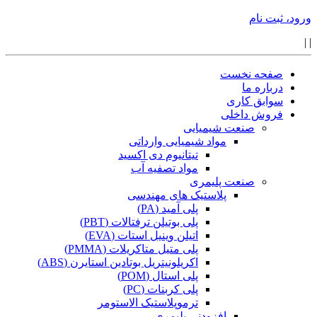
ورود، ثبت نام
|
|
صفحه نخست
درباره ما
سوابق کاری
فروش داخلی
صنعت شیمیایی
مواد شیمیایی وارداتی
تیتانیوم دی اکسید
مواد تصفیه آب
صنعت پلیمری
پلاستیک های مهندسی
پلی آمید (PA)
پلی بوتیلن ترفتالات (PBT)
اتیلن وینیل استات (EVA)
پلی متیل متاکریلات (PMMA)
اکریلونیتریل بوتادین استایرن (ABS)
پلی استال (POM)
پلی کربنات (PC)
ترموپلاستیک الاستومر
افزودنی پلیمری