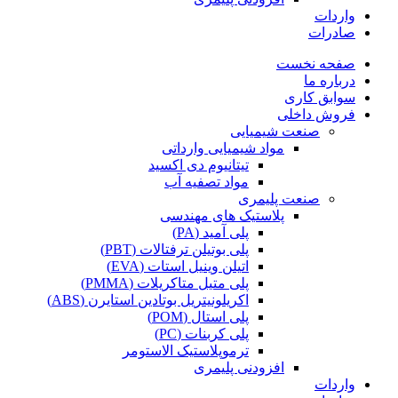
واردات
صادرات
صفحه نخست
درباره ما
سوابق کاری
فروش داخلی
صنعت شیمیایی
مواد شیمیایی وارداتی
تیتانیوم دی اکسید
مواد تصفیه آب
صنعت پلیمری
پلاستیک های مهندسی
پلی آمید (PA)
پلی بوتیلن ترفتالات (PBT)
اتیلن وینیل استات (EVA)
پلی متیل متاکریلات (PMMA)
اکریلونیتریل بوتادین استایرن (ABS)
پلی استال (POM)
پلی کربنات (PC)
ترموپلاستیک الاستومر
افزودنی پلیمری
واردات