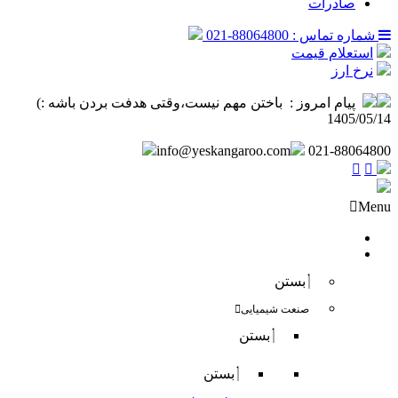
صادرات
شماره تماس : 88064800-021
استعلام قیمت
نرخ ارز
پیام امروز :
‌ باختن مهم نیست،وقتی هدفت بردن باشه :) ️
1405/05/14
info@yeskangaroo.com
021-88064800
Menu
صفحه نخست
فروش داخلی
بستن
صنعت شیمیایی
بستن
بستن