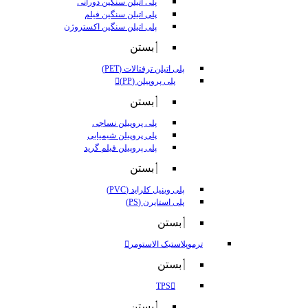
پلی اتیلن سنگین دورانی
پلی اتیلن سنگین فیلم
پلی اتیلن سنگین اکستروژن
بستن
پلی اتیلن ترفتالات (PET)
پلی پروپیلن (PP)
بستن
پلی پروپیلن نساجی
پلی پروپیلن شیمیایی
پلی پروپیلن فیلم گرید
بستن
پلی وینیل کلراید (PVC)
پلی استایرن (PS)
بستن
ترموپلاستیک الاستومر
بستن
TPS
بستن