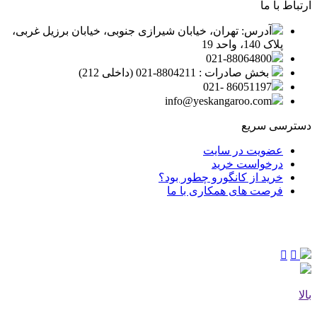
ارتباط با ما
آدرس: تهران، خیابان شیرازی جنوبی، خیابان برزیل غربی،
پلاک 140، واحد 19
021-88064800
بخش صادرات : 8804211-021 (داخلی 212)
86051197 -021
info@yeskangaroo.com
دسترسی سریع
عضویت در سایت
درخواست خرید
خرید از کانگورو چطور بود؟
فرصت های همکاری با ما
بالا