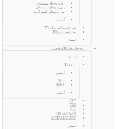
پلی پروپیلن نساجی
پلی پروپیلن شیمیایی
پلی پروپیلن فیلم گرید
بستن
پلی وینیل کلراید (PVC)
پلی استایرن (PS)
بستن
ترموپلاستیک الاستومر
بستن
TPS
بستن
SBS
SEBS
بستن
TPV
TPU
POE
VISTAMAXX
METALLOCENE
بستن