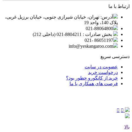
ارتباط با ما
آدرس: تهران، خیابان شیرازی جنوبی، خیابان برزیل غربی،
پلاک 140، واحد 19
021-88064800
بخش صادرات : 8804211-021 (داخلی 212)
86051197 -021
info@yeskangaroo.com
دسترسی سریع
عضویت در سایت
درخواست خرید
خرید از کانگورو چطور بود؟
فرصت های همکاری با ما
بالا