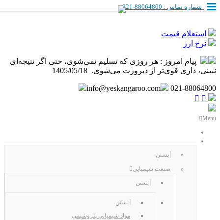
شماره تماس : 88064800-021
استعلام قیمت
نرخ ارز
پیام امروز :
هر روزی که تسلیم نمی‌شوی، حتی اگر نتیجه‌ای
نبینی، داری قوی‌تر از دیروزت می‌شوی. ️ 1405/05/18
info@yeskangaroo.com
021-88064800
Menu
صفحه نخست
فروش داخلی
بستن
صنعت شیمیایی
بستن
بستن
مواد شیمیایی پتروشیمی