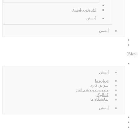
افزودنی پلیمری
بستن
بستن
واردات
صادرات
Menu
درباره کانگورو
بستن
درباره ما
سوابق کاری
ماموریت و چشم انداز
کاتالوگ
نمایشگاه ها
بستن
اخبار
مقالات
تماس با ما