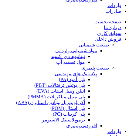
واردات
صادرات
صفحه نخست
درباره ما
سوابق کاری
فروش داخلی
صنعت شیمیایی
مواد شیمیایی وارداتی
تیتانیوم دی اکسید
مواد تصفیه آب
صنعت پلیمری
پلاستیک های مهندسی
پلی آمید (PA)
پلی بوتیلن ترفتالات (PBT)
اتیلن وینیل استات (EVA)
پلی متیل متاکریلات (PMMA)
اکریلونیتریل بوتادین استایرن (ABS)
پلی استال (POM)
پلی کربنات (PC)
ترموپلاستیک الاستومر
افزودنی پلیمری
واردات