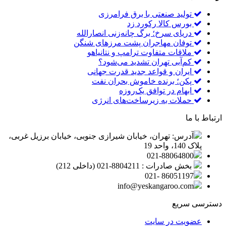
تولید صنعتی با برق فرامرزی
بورس کالا رکورد زد
دریای سرخ؛ برگ چانه‌زنی انصارالله
توفان مهاجران پشت مرزهای شنگن
ملاقات متفاوت ترامپ و نتانیاهو
کم‌آبی تهران تشدید می‌شود؟
ایران و قواعد جدید قدرت جهانی
پکن؛ برنده خاموش بحران نفت
ابهام در توافق یک‌روزه
حملات به زیرساخت‌های انرژی
ارتباط با ما
آدرس: تهران، خیابان شیرازی جنوبی، خیابان برزیل غربی،
پلاک 140، واحد 19
021-88064800
بخش صادرات : 8804211-021 (داخلی 212)
86051197 -021
info@yeskangaroo.com
دسترسی سریع
عضویت در سایت