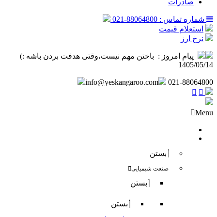
صادرات
شماره تماس : 88064800-021
استعلام قیمت
نرخ ارز
پیام امروز :
‌ باختن مهم نیست،وقتی هدفت بردن باشه :) ️
1405/05/14
info@yeskangaroo.com
021-88064800
Menu
صفحه نخست
فروش داخلی
بستن
صنعت شیمیایی
بستن
بستن