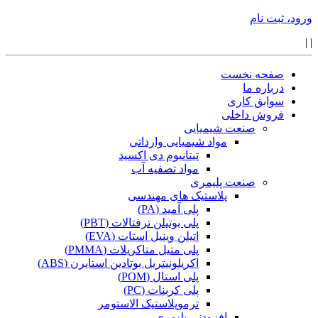
ورود، ثبت نام
|
|
صفحه نخست
درباره ما
سوابق کاری
فروش داخلی
صنعت شیمیایی
مواد شیمیایی وارداتی
تیتانیوم دی اکسید
مواد تصفیه آب
صنعت پلیمری
پلاستیک های مهندسی
پلی آمید (PA)
پلی بوتیلن ترفتالات (PBT)
اتیلن وینیل استات (EVA)
پلی متیل متاکریلات (PMMA)
اکریلونیتریل بوتادین استایرن (ABS)
پلی استال (POM)
پلی کربنات (PC)
ترموپلاستیک الاستومر
افزودنی پلیمری