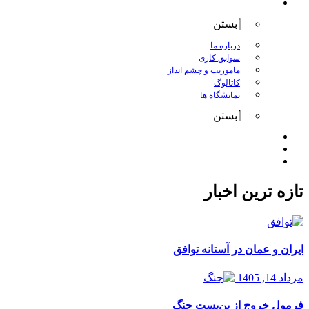
درباره کانگورو
بستن
درباره ما
سوابق کاری
ماموریت و چشم انداز
کاتالوگ
نمایشگاه ها
بستن
اخبار
مقالات
تماس با ما
تازه ترین اخبار
ایران و عمان در آستانه توافق
مرداد 14, 1405
فرمول خروج از بن‌بست جنگ