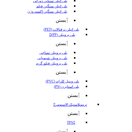
پلی اتیلن سنگین دورانی
پلی اتیلن سنگین فیلم
پلی اتیلن سنگین اکستروژن
بستن
پلی اتیلن ترفتالات (PET)
پلی پروپیلن (PP)
بستن
پلی پروپیلن نساجی
پلی پروپیلن شیمیایی
پلی پروپیلن فیلم گرید
بستن
پلی وینیل کلراید (PVC)
پلی استایرن (PS)
بستن
ترموپلاستیک الاستومر
بستن
TPS
بستن