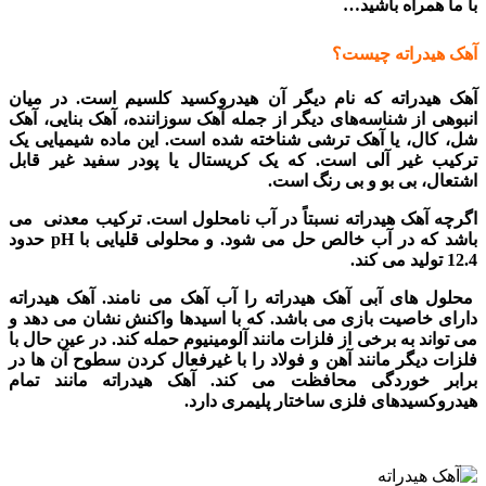
با ما همراه باشید…
آهک هیدراته چیست؟
آهک هیدراته که نام دیگر آن هیدروکسید کلسیم است. در میان
انبوهی از شناسه‌های دیگر از جمله آهک سوزاننده، آهک بنایی، آهک
شل، کال، یا آهک ترشی شناخته شده است. این ماده شیمیایی یک
ترکیب غیر آلی است. که یک کریستال یا پودر سفید غیر قابل
اشتعال، بی بو و بی رنگ است.
اگرچه آهک هیدراته نسبتاً در آب نامحلول است. ترکیب معدنی می
باشد که در آب خالص حل می شود. و محلولی قلیایی با pH حدود
12.4 تولید می کند.
محلول های آبی آهک هیدراته را آب آهک می نامند. آهک هیدراته
دارای خاصیت بازی می باشد. که با اسیدها واکنش نشان می دهد و
می تواند به برخی از فلزات مانند آلومینیوم حمله کند. در عین حال با
فلزات دیگر مانند آهن و فولاد را با غیرفعال کردن سطوح آن ها در
برابر خوردگی محافظت می کند. آهک هیدراته مانند تمام
هیدروکسیدهای فلزی ساختار پلیمری دارد.