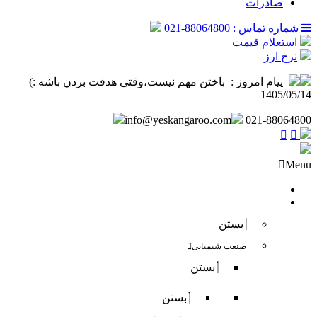
صادرات
شماره تماس : 88064800-021
استعلام قیمت
نرخ ارز
پیام امروز :
‌ باختن مهم نیست،وقتی هدفت بردن باشه :) ️
1405/05/14
info@yeskangaroo.com
021-88064800
Menu
صفحه نخست
فروش داخلی
بستن
صنعت شیمیایی
بستن
بستن