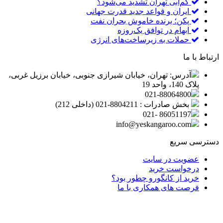
کم‌آبی تهران تشدید می‌شود؟
ایران و قواعد جدید قدرت جهانی
پکن؛ برنده خاموش بحران نفت
ابهام در توافق یک‌روزه
حملات به زیرساخت‌های انرژی
ارتباط با ما
آدرس: تهران، خیابان شیرازی جنوبی، خیابان برزیل غربی،
پلاک 140، واحد 19
021-88064800
بخش صادرات : 8804211-021 (داخلی 212)
86051197 -021
info@yeskangaroo.com
دسترسی سریع
عضویت در سایت
درخواست خرید
خرید از کانگورو چطور بود؟
فرصت های همکاری با ما