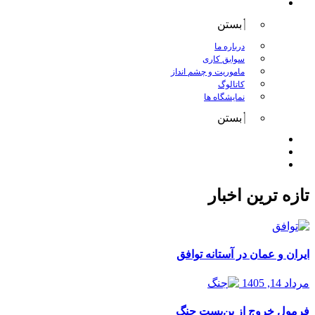
درباره کانگورو
بستن
درباره ما
سوابق کاری
ماموریت و چشم انداز
کاتالوگ
نمایشگاه ها
بستن
اخبار
مقالات
تماس با ما
تازه ترین اخبار
ایران و عمان در آستانه توافق
مرداد 14, 1405
فرمول خروج از بن‌بست جنگ