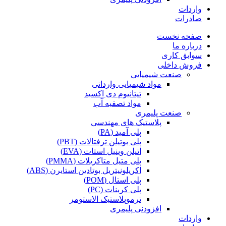
واردات
صادرات
صفحه نخست
درباره ما
سوابق کاری
فروش داخلی
صنعت شیمیایی
مواد شیمیایی وارداتی
تیتانیوم دی اکسید
مواد تصفیه آب
صنعت پلیمری
پلاستیک های مهندسی
پلی آمید (PA)
پلی بوتیلن ترفتالات (PBT)
اتیلن وینیل استات (EVA)
پلی متیل متاکریلات (PMMA)
اکریلونیتریل بوتادین استایرن (ABS)
پلی استال (POM)
پلی کربنات (PC)
ترموپلاستیک الاستومر
افزودنی پلیمری
واردات