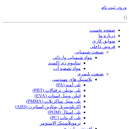
ورود، ثبت نام
|
|
صفحه نخست
درباره ما
سوابق کاری
فروش داخلی
صنعت شیمیایی
مواد شیمیایی وارداتی
تیتانیوم دی اکسید
مواد تصفیه آب
صنعت پلیمری
پلاستیک های مهندسی
پلی آمید (PA)
پلی بوتیلن ترفتالات (PBT)
اتیلن وینیل استات (EVA)
پلی متیل متاکریلات (PMMA)
اکریلونیتریل بوتادین استایرن (ABS)
پلی استال (POM)
پلی کربنات (PC)
ترموپلاستیک الاستومر
افزودنی پلیمری