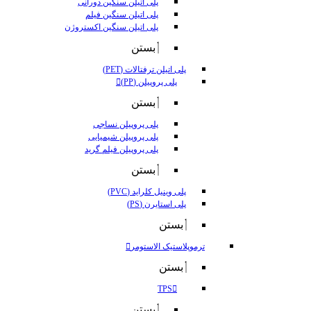
پلی اتیلن سنگین دورانی
پلی اتیلن سنگین فیلم
پلی اتیلن سنگین اکستروژن
بستن
پلی اتیلن ترفتالات (PET)
پلی پروپیلن (PP)
بستن
پلی پروپیلن نساجی
پلی پروپیلن شیمیایی
پلی پروپیلن فیلم گرید
بستن
پلی وینیل کلراید (PVC)
پلی استایرن (PS)
بستن
ترموپلاستیک الاستومر
بستن
TPS
بستن