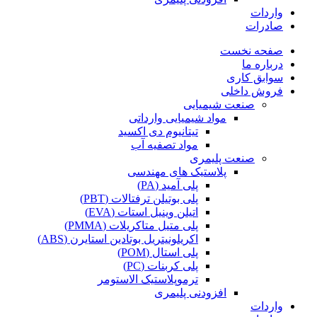
واردات
صادرات
صفحه نخست
درباره ما
سوابق کاری
فروش داخلی
صنعت شیمیایی
مواد شیمیایی وارداتی
تیتانیوم دی اکسید
مواد تصفیه آب
صنعت پلیمری
پلاستیک های مهندسی
پلی آمید (PA)
پلی بوتیلن ترفتالات (PBT)
اتیلن وینیل استات (EVA)
پلی متیل متاکریلات (PMMA)
اکریلونیتریل بوتادین استایرن (ABS)
پلی استال (POM)
پلی کربنات (PC)
ترموپلاستیک الاستومر
افزودنی پلیمری
واردات