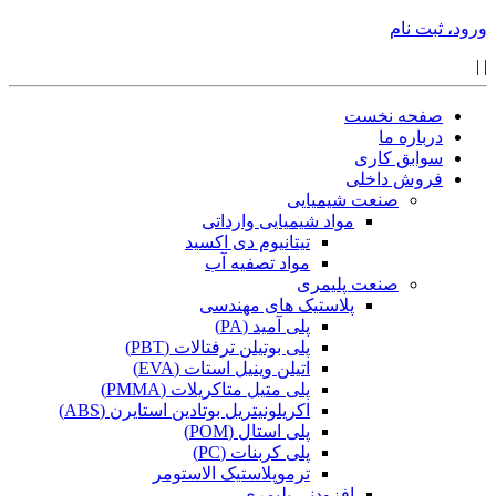
ورود، ثبت نام
|
|
صفحه نخست
درباره ما
سوابق کاری
فروش داخلی
صنعت شیمیایی
مواد شیمیایی وارداتی
تیتانیوم دی اکسید
مواد تصفیه آب
صنعت پلیمری
پلاستیک های مهندسی
پلی آمید (PA)
پلی بوتیلن ترفتالات (PBT)
اتیلن وینیل استات (EVA)
پلی متیل متاکریلات (PMMA)
اکریلونیتریل بوتادین استایرن (ABS)
پلی استال (POM)
پلی کربنات (PC)
ترموپلاستیک الاستومر
افزودنی پلیمری