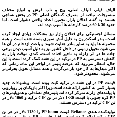
الیاف فیلم، الیاف اصلی، پیچ و تاب فرش و انواع مختلف
منسوجات. نبافته از مصرف کنندگان اصلی PP در بخش نساجی
هستند. به گفته فعالان بازار. تخمین اعداد واقعی دشوار است. اما
حدود 30 تا 60 درصد کارخانه ها آسیب دیده اند.
مسائل لجستیکی برای فعالان بازار نیز مشکلات زیادی ایجاد کرده
است. بندر اسکندرون به دلیل آتش سوزی بسته شده است و همه
محموله ها باید به سایر بنادر هدایت شوند و باعث ازدحام در آن ها
می شود. تحویل زمینی در داخل کشور نیز به دلیل آسیب دیدن برخی
جاده ها در اثر زلزله به تاخیر افتاده است. کندی موقت بازار به
کاهش دسترسی به PP در ترکیه در این هفته کمک کرده است. با این
حال، انتظار می‌رود که عرضه پلیمر در اواخر این ماه. زمانی که
اکثر مبدل‌ها به کار خود باز می‌گردند و همه مسائل تحویل بحرانی‌تر
می‌شوند، محدود‌تر شود.
قیمت PP در این هفته در ترکیه ثابت بوده است. پیشنهادات جدید
بسیار کمی به کشور ارائه شده است.زیرا اکثر بازیکنان بر رویارویی
با پیامدهای زلزله تمرکز کرده اند. پلیمرهای تصادفی و هموپلیمرهای
PP کره جنوبی با قیمت 1330 دلار در تن CIF ترکیه و 1060 دلار در
تن CIF ترکیه در دسترس هستند.
تولیدکننده هندی Reliance قیمت PP homo را 1130 دلار در هر تن
CIF ترکیه اعلام کرده است. رافیا، فایبر و PP تزریقی عربستان