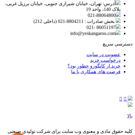
آدرس: تهران، خیابان شیرازی جنوبی، خیابان برزیل غربی،
پلاک 140، واحد 19
021-88064800
بخش صادرات : 8804211-021 (داخلی 212)
86051197 -021
info@yeskangaroo.com
دسترسی سریع
عضویت در سایت
درخواست خرید
خرید از کانگورو چطور بود؟
فرصت های همکاری با ما
بالا
کلیه حقوق مادی و معنوی وب‌ سایت برای شرکت تولیدی صنعتی