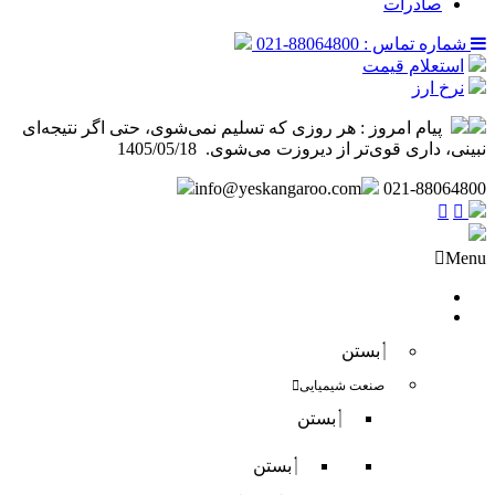
صادرات
شماره تماس : 88064800-021
استعلام قیمت
نرخ ارز
پیام امروز :
هر روزی که تسلیم نمی‌شوی، حتی اگر نتیجه‌ای
نبینی، داری قوی‌تر از دیروزت می‌شوی. ️ 1405/05/18
info@yeskangaroo.com
021-88064800
Menu
صفحه نخست
فروش داخلی
بستن
صنعت شیمیایی
بستن
بستن