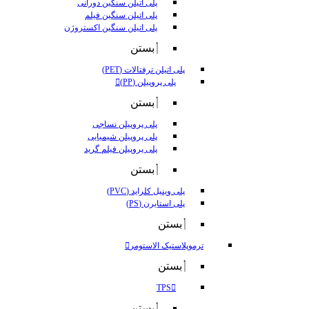
پلی اتیلن سنگین دورانی
پلی اتیلن سنگین فیلم
پلی اتیلن سنگین اکستروژن
بستن
پلی اتیلن ترفتالات (PET)
پلی پروپیلن (PP)
بستن
پلی پروپیلن نساجی
پلی پروپیلن شیمیایی
پلی پروپیلن فیلم گرید
بستن
پلی وینیل کلراید (PVC)
پلی استایرن (PS)
بستن
ترموپلاستیک الاستومر
بستن
TPS
بستن