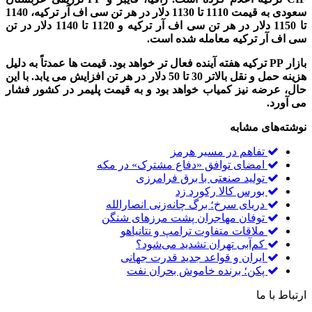
سعودی به قیمت 1110 تا 1130 دلار در هر تن سی اف آر ترکیه، 1140
تا 1150 دلار در هر تن سی اف آر ترکیه و 1120 تا 1140 دلار در تن
سی اف آر ترکیه معامله شده است.
بازار PP ترکیه هفته آینده فعال تر خواهد بود. قیمت ها عمدتاً به دلیل
هزینه حمل و نقل بالاتر 30 تا 50 دلار در هر تن افزایش می یابد. با این
حال، عرضه نیز کمیاب خواهد بود و به قیمت پلیمر در کشور فشار
می آورد.
نوشته‌های مشابه
تفاهم در مسیر هرمز
امضای توافق «دفاع مشترک» در مکه
تولید صنعتی با برق فرامرزی
بورس کالا رکورد زد
دریای سرخ؛ برگ چانه‌زنی انصارالله
توفان مهاجران پشت مرزهای شنگن
ملاقات متفاوت ترامپ و نتانیاهو
کم‌آبی تهران تشدید می‌شود؟
ایران و قواعد جدید قدرت جهانی
پکن؛ برنده خاموش بحران نفت
ارتباط با ما