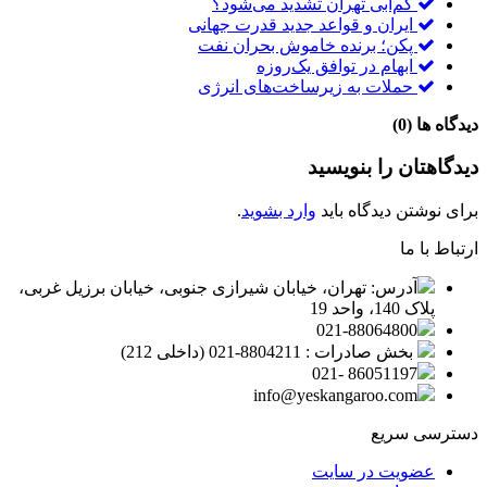
کم‌آبی تهران تشدید می‌شود؟
ایران و قواعد جدید قدرت جهانی
پکن؛ برنده خاموش بحران نفت
ابهام در توافق یک‌روزه
حملات به زیرساخت‌های انرژی
دیدگاه ها (0)
دیدگاهتان را بنویسید
برای نوشتن دیدگاه باید
وارد بشوید
.
ارتباط با ما
آدرس: تهران، خیابان شیرازی جنوبی، خیابان برزیل غربی،
پلاک 140، واحد 19
021-88064800
بخش صادرات : 8804211-021 (داخلی 212)
86051197 -021
info@yeskangaroo.com
دسترسی سریع
عضویت در سایت