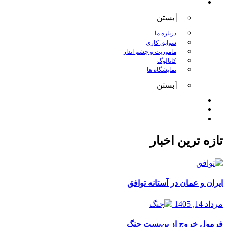
درباره کانگورو
بستن
درباره ما
سوابق کاری
ماموریت و چشم انداز
کاتالوگ
نمایشگاه ها
بستن
اخبار
مقالات
تماس با ما
تازه ترین اخبار
ایران و عمان در آستانه توافق
مرداد 14, 1405
فرمول خروج از بن‌بست جنگ