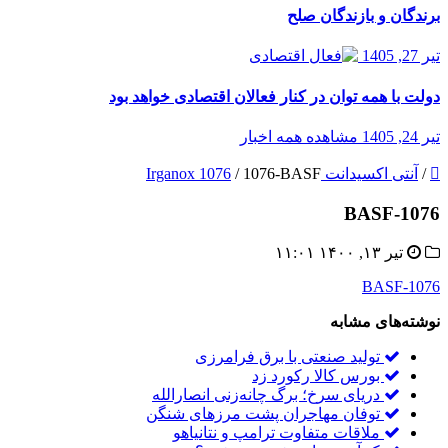
برندگان و بازندگان صلح
تیر 27, 1405
دولت با همه توان در کنار فعالان اقتصادی خواهد بود
تیر 24, 1405
مشاهده همه اخبار
/
آنتی اکسیدانت Irganox 1076
1076-BASF
/
1076-BASF
تیر ۱۳, ۱۴۰۰ ۱۱:۰۱
1076-BASF
نوشته‌های مشابه
تولید صنعتی با برق فرامرزی
بورس کالا رکورد زد
دریای سرخ؛ برگ چانه‌زنی انصارالله
توفان مهاجران پشت مرزهای شنگن
ملاقات متفاوت ترامپ و نتانیاهو