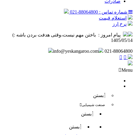
صادرات
شماره تماس : 88064800-021
استعلام قیمت
نرخ ارز
پیام امروز :
‌ باختن مهم نیست،وقتی هدفت بردن باشه :) ️
1405/05/14
info@yeskangaroo.com
021-88064800
Menu
صفحه نخست
فروش داخلی
بستن
صنعت شیمیایی
بستن
بستن