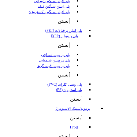
پلی اتیلن سنگین دورانی
پلی اتیلن سنگین فیلم
پلی اتیلن سنگین اکستروژن
بستن
پلی اتیلن ترفتالات (PET)
پلی پروپیلن (PP)
بستن
پلی پروپیلن نساجی
پلی پروپیلن شیمیایی
پلی پروپیلن فیلم گرید
بستن
پلی وینیل کلراید (PVC)
پلی استایرن (PS)
بستن
ترموپلاستیک الاستومر
بستن
TPS
بستن