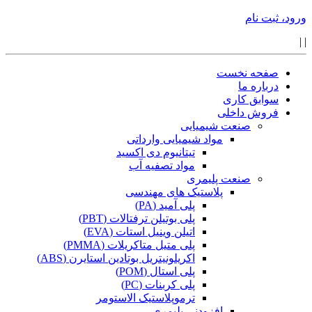
ورود، ثبت نام
|
|
صفحه نخست
درباره ما
سوابق کاری
فروش داخلی
صنعت شیمیایی
مواد شیمیایی وارداتی
تیتانیوم دی اکسید
مواد تصفیه آب
صنعت پلیمری
پلاستیک های مهندسی
پلی آمید (PA)
پلی بوتیلن ترفتالات (PBT)
اتیلن وینیل استات (EVA)
پلی متیل متاکریلات (PMMA)
اکریلونیتریل بوتادین استایرن (ABS)
پلی استال (POM)
پلی کربنات (PC)
ترموپلاستیک الاستومر
افزودنی پلیمری