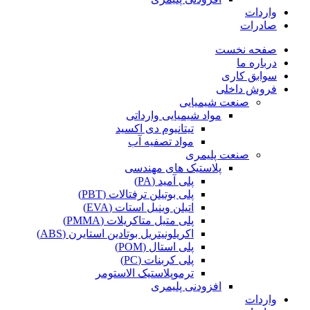
واردات
صادرات
صفحه نخست
درباره ما
سوابق کاری
فروش داخلی
صنعت شیمیایی
مواد شیمیایی وارداتی
تیتانیوم دی اکسید
مواد تصفیه آب
صنعت پلیمری
پلاستیک های مهندسی
پلی آمید (PA)
پلی بوتیلن ترفتالات (PBT)
اتیلن وینیل استات (EVA)
پلی متیل متاکریلات (PMMA)
اکریلونیتریل بوتادین استایرن (ABS)
پلی استال (POM)
پلی کربنات (PC)
ترموپلاستیک الاستومر
افزودنی پلیمری
واردات