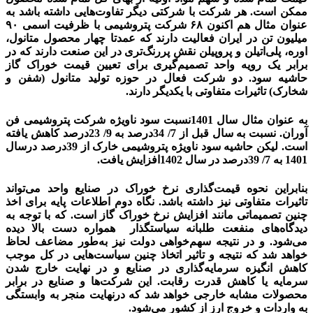
ممکن است. هر شرکت با شرکتی دیگر تفاوت‌هایی داشته باشد به
میلیون‌‌‌ تن در ایران فعالیت دارند که عمدتا چهار محصول متانول،
اوره، پلی‌‌‌اتیلن و پروپیلن نقش پررنگ‌‌‌تری در این صنعت دارند که در
برابر یک رویه واحد تصمیم‌گیری برای تعیین قیمت خوراک گاز
حاشیه سود. دو شرکت فعال در حوزه تولید متانول (شفن و
شخارک) تاثیرات متفاوتی با یکدیگر دارند.
به عنوان مثال سال 1401نسبت سود ناویژه شرکت پتروشیمی فن
آوران. نسبت به سال قبل از 7/ 34درصد به 9/ 23درصد کاهش یافته
است. لیکن حاشیه سود ناویژه پتروشیمی خارک از 39‌درصد درسال
1401 به 7/ 39‌درصد در سال 1402افزایش یافت.
پتروشیمی ها
بنابراین نحوه قیمت‌گذاری نرخ خوراک در صنایع واحد می‌تواند
تاثیرات متفاوتی نیز داشته باشد. نگاه دوم اطلاعات پایه برای اخذ
چنین تصمیماتی مانند افزایش نرخ خوراک گاز است. که با توجه به
دیدگاه‌‌‌های منفعت طلبانه سیاستگذار همواره دست بالا دیده
می‌شود. و در نتیجه سهم‌خواهی دولت نیز به‌طور مضاعف لحاظ
خواهد شد که نتیجه و تاثیر اتخاذ چنین سیاست‌هایی در کل موجب
کاهش انگیزه سرمایه‌گذاری در صنایع و در نهایت خارج شدن
سرمایه یا کاهش قدرت رقابت. این شرکت‌ها و صنایع در برابر
محصولات مشابه خارجی خواهد شد که درنهایت منجر به وابستگی
به واردات و خروج ارز از کشور می‌شود.