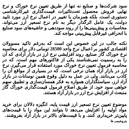
سود شرکت‌ها و صنایع نه تنها از طریق تعیین نرخ خوراک و نرخ
نهایی فروش محصول تحت‌تاثیرات قیمت‌گذاری غیر‌کارشناسی
دستوری است. بلکه همزمان با تغییر در اعمال نرخ ارز مورد تایید
دولت، یک عامل اثر‌گذار دیگر به نام نرخ تسعیر ارز می‌تواند.
محاسبات و پیش‌بینی‌‌‌ها را از روند سوددهی و حاشیه‌های سود صنایع
با انحرافی غیر‌قابل پیش‌بینی مواجه کند.
نکته جالب در این خصوص این است که به‌رغم تاکید مسوولان
اقتصادی کشور بر اعمال نرخ واحد 28500 تومانی دلار برای محاسبه
نرخ خوراک گاز صنایع. روند افزایشی نرخ ارز در بازار آزادی که آن
را به رسمیت نمی‌شناسند یکی از فاکتورهای مهم است. که در
محاسبه فرمول تعیین نرخ خوراک مورد استفاده قرار می‌گیرد. نرخ
ارز در بازار آزاد همان نرخی است. که در بسیاری از مواقع آن را
کاذب می‌دانند. ولی در عمل به دلیل وقوع همین نوسانات در بازار
آزاد ارز، سیاستگذاران همواره به فکر همسان‌سازی و تطبیق سهم
خواهی سود خود. از طریق اصلاح فرمول قیمت‌گذاری خوراک گاز
منبعث از افزایش نرخ ارز در بازار آزاد هستند.
موضوع تعیین نرخ تسعیر ارز قیمت پایه، انگیزه دلالان برای خرید
مواد اولیه را افزایش می‌دهد تا بتوانند این مواد را با قیمت‌های
پایین‌‌‌تر خریداری کنند. و با قیمت‌های بالاتر در بازار آزاد بفروشند.
پتروشیمی ها