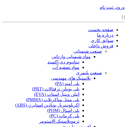
ورود، ثبت نام
|
|
صفحه نخست
درباره ما
سوابق کاری
فروش داخلی
صنعت شیمیایی
مواد شیمیایی وارداتی
تیتانیوم دی اکسید
مواد تصفیه آب
صنعت پلیمری
پلاستیک های مهندسی
پلی آمید (PA)
پلی بوتیلن ترفتالات (PBT)
اتیلن وینیل استات (EVA)
پلی متیل متاکریلات (PMMA)
اکریلونیتریل بوتادین استایرن (ABS)
پلی استال (POM)
پلی کربنات (PC)
ترموپلاستیک الاستومر
افزودنی پلیمری