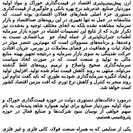
ارز، پیش‌بینی‌پذیری اقتصاد در قیمت‌گذاری خوراک و مواد اولیه
موردنیاز صنایع. عدم‌رشد نرخ بهره بانکی و جلوگیری از قیمت‌گذاری
دستوری جزء اصلی شعارهای فعالان اقتصادی بوده است. که
متاسفانه در عمل نه تنها تغییری در این رویه‌های ضد‌اقتصاد و بازار
سرمایه مشاهده نشده بلکه به انحای مختلف توجیه و به‌شدت نیز
تکرار ش.د که از نتایج این تصمیمات اشتباه در حوزه بازار سرمایه
لطمات جبران‌ناپذیری از جمله ایجاد جو بی‌اعتمادی نسبت به
وعده‌ها. و برنامه‌های مسوولان است که مهم‌ترین عنصر موثر در
ایجاد ثبات و شفافیت در فضای معاملات در بورس. جریان افتادن
حرکت نقدینگی به سوی بازار سرمایه و درنتیجه تجهیز بهینه منابع
مالی به تولید و صنعت است. که در صورت اتخاذ سیاست
سرمایه‌گذاری صحیح واصلاح و ترمیم رویه‌های غلط گذشته
می‌تواند. منتهی به روند کاهش قیمت تمام شده تولید. افزایش تولید
و ایجاد انگیزه سرمایه‌گذاری شود.به طوری که باید گفت تداوم این
روند منجر به کنترل و کاهش نرخ تورم. که آفت مزمن اقتصاد کشور
است خواهد شد.
درمورد دخالت‌های دستوری دولت در حوزه قیمت‌گذاری خوراک و
مواد اولیه موردنیاز صنایع برای تولید همواره شاهد پدیده‌ای. به نام
سهم خواهی از نوسان سود شرکت‌ها و صنایع فعال در حوزه
پتروشیمی هستیم.
پتروشیمی ها
یکی از صنایعی که به همراه صنعت فولاد، کانی فلزی و غیز فلزی