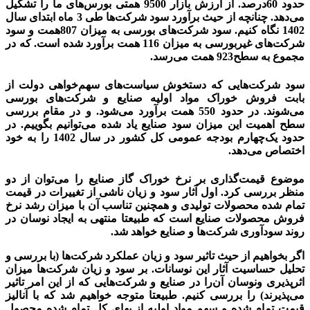
حدود 60درصد. از ارزش بازار 9500 همتی بورس‌های ما را تشکیل
می‌دهد. چنانچه از حیث برآورد سود شرکت‌ها طی 3 ماه ابتدای سال
1402 نگاه کنیم. سود شرکت‌های بورسی به میزان 807همت و سود
شرکت‌های غیر‌بورسی به میزان 116 همت برآورد شده است. که در
مجموع به سطح923 همت می‌رسد.
سود شرکت‌هایی که دستخوش سیاست‌های سهم‌خواهی دولت از
بابت فروش خوراک مواد اولیه صنایع و شرکت‌های بورسی
می‌شوند. در حدود 550 همت برآورد می‌شود. و در مقام بررسی
سطح اهمیت این میزان سود صنایع یاد شده می‌توانیم بگوییم. در
حدود یک‌چهارم بودجه عمومی کل کشور در سال 1402 را به خود
اختصاص می‌دهد.
موضوع قیمت‌گذاری بر نرخ خوراک گاز صنایع را می‌توان از دو
منظر بررسی کرد. اول آثار سود و زیان ناشی از تغییرات در قیمت
تمام شده محصولات تولیدی و همچنین تناسب آن با میزان رشد نرخ
فروش محصولات صنایع است که طبیعتا منتهی به ایجاد نوسان در
روند سودآوری شرکت‌ها و صنایع خواهد شد.
اگر بخواهیم از حیث تاثیر سود و زیان عملکرد شرکت‌ها (با بررسی و
تحلیل حساسیت آثار این نوسانات. بر سود و زیان شرکت‌ها میزان
اثر‌پذیری ونوسان آن‌را در صنایع و شرکت‌هایی که از این امر تاثیر
می‌پذیرند) را بررسی کنیم. طبیعتا متوجه خواهیم شد که با آنالیز
قیمت تمام شده و سهم مواد اولیه از بهای کل تمام شده محصول