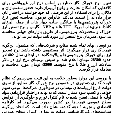
تعیین نرخ خوراک گاز صنایع بر اساس نرخ ارز غیرواقعی برای
کالاهایی که امکان تجارت و وقوع آربیتراژ دارند حضور سفته‌بازان و
دلالان. را برای استفاده از این فرصتی که خود خواسته در اختیار آنان
قرار داده‌اند را تشدید می‌کند. بنابراین فرمول محاسبه تعیین نرخ
خوراک پتروشیمی‌‌‌ها با میانگین ساده چهار هاب از جمله آلبرتای
کانادا. هنری‌‌‌هاب آمریکا، TTF هلند و NBP انگلیس و نرخ تسعیر ارز
خوراک و محصولات پتروشیمی. از طریق بازار‌‌‌های جهانی محاسبه
می‌شود. همزمان نرخ تسعیر ارز مورد تایید دولت نیز می‌تواند.
در نوسان بهای تمام شده صنایع و شرکت‌هایی که مشمول این‌گونه
قیمت‌گذاری قرار می‌گیرند. اثر مستقیمی داشته باشد. نرخ تسعیر
ارز برای خوراک پتروشیمی‌‌‌‌‌‌‌‌‌‌‌‌‌‌‌‌‌‌‌‌‌‌‌‌ها و پالایشگاه‌‌‌ها در ابتدای سال ‌‌‌1402در
حدود 28500 تومان اعلام شد. و سپس برمبنای نرخ ارز در تالار
مبادلات ارز و طلا با نرخ متوسط 38000 تومان مورد محاسبه و
معامله قرار گرفت.
با بررسی این موارد به‌طور خلاصه به این نتیجه می‌رسیم که نظام
قیمت‌گذاری دستوری در خصوص نرخ خوراک گاز صنایع. از سوی
دولت فارغ از پیامدهای نوسانی در سودآوری شرکت‌ها، نوعی سهم
خواهی و کسب سود ممتاز است. که به بهانه دراختیار قراردادن مواد
اولیه با قیمتی تعیین شده به نام کنترل تورم و جلوگیری از افزایش
سطح عمومی قیمت‌ها .در کشور صورت می‌گیرد. اما کارنامه
اقتصادی و تجربه 2 دهه گذشته نشان داده است. که اتخاذ این‌گونه
سیاست‌های غیر‌کارشناسی دولت نه تنها در کنترل سطح عمومی