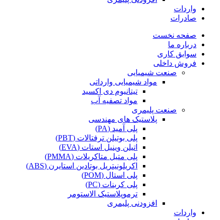
واردات
صادرات
صفحه نخست
درباره ما
سوابق کاری
فروش داخلی
صنعت شیمیایی
مواد شیمیایی وارداتی
تیتانیوم دی اکسید
مواد تصفیه آب
صنعت پلیمری
پلاستیک های مهندسی
پلی آمید (PA)
پلی بوتیلن ترفتالات (PBT)
اتیلن وینیل استات (EVA)
پلی متیل متاکریلات (PMMA)
اکریلونیتریل بوتادین استایرن (ABS)
پلی استال (POM)
پلی کربنات (PC)
ترموپلاستیک الاستومر
افزودنی پلیمری
واردات