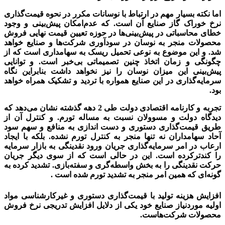
اما نکته بسیار مهم در ارتباط با نوسانات مکرر در نحوه قیمت‌گذاری
نرخ خوراک گاز صنایع آن است. که عدم‌امکان پیش‌بینی و وجود
خطای محاسباتی در پیش‌بینی‌‌‌ها در حوزه تعیین قیمت نهایی فروش
محصولات منجر به نوسان در سودآوری شرکت‌ها و صنایع خواهد
شد. و این موضوع به نوعی تحمیل ریسک به سهامداری است که از
چگونگی و زمان اتخاذ چنین تصمیماتی بی‌خبر است. و توانایی
پیش‌بینی این میزان نوسان را نیز نخواهد داشت بنابراین نگاه
سرمایه‌گذاری در این صنایع همواره با تردید و تشکیک همراه خواهد
بود.
تجربه و کارنامه اقتصادی دولت طی 2 دهه گذشته نشان می‌دهد که
دیدگاه دولت و مسوولان نسبت به مساله تورم. و کنترل آن از
طریق قیمت‌گذاری دستوری و دست اندازی به منافع و سهم سود
آحاد سهامداران نه تنها منجر به کنترل تورم نشده. بلکه با ایجاد
ارعاب در امر سرمایه‌گذاری جریان ورود نقدینگی به بازار سرمایه
را کندترکرده است. این در حالی است که از سوی دیگر جریان
حرکت نقدینگی را به بخش واسطه‌گری و سفته‌بازی. تشدید کرده به
گونه‌ای که همین امر منجر به تشدید تورم شده است .
پتروشیمی ها
افزایش هزینه تولید با قیمت‌گذاری دستوری و غیر‌کارشناسی مواد
اولیه موردنیاز صنایع خود یکی از دلایل افزایش تدریجی نرخ فروش
محصولات شرکت‌هاست.