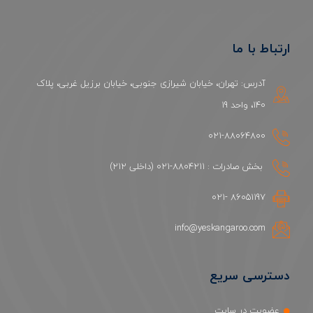
ارتباط با ما
آدرس: تهران، خیابان شیرازی جنوبی، خیابان برزیل غربی، پلاک
140، واحد 19
021-88064800
بخش صادرات : 8804211-021 (داخلی 212)
86051197 -021
info@yeskangaroo.com
دسترسی سریع
عضویت در سایت