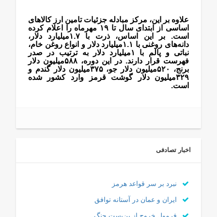
علاوه بر این، مرکز مبادله جزئیات تامین ارز کالاهای
اساسی از ابتدای سال تا ۱۹ مهرماه را اعلام کرده
است. بر این اساس، ذرت با ۱.۷‌میلیارد دلار،
دانه‌های روغنی با ۱.۱‌میلیارد دلار و انواع روغن خام،
نباتی و پالم با ۱‌میلیارد دلار به ترتیب در صدر
فهرست قرار دارند. در این دوره، ۵۸۸‌میلیون دلار
برنج، ۵۲۰‌میلیون دلار جو، ۳۷۵‌میلیون دلار گندم و
۳۲۹‌میلیون دلار گوشت قرمز وارد کشور شده
است.
اخبار تصادفی
نبرد بر سر قواعد هرمز
ایران و عمان در آستانه توافق
فرمول خروج از بن‌بست جنگ