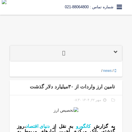
شماره تماس : 88064800-021
/
news
/
تامین ارز واردات از ۳۰‌میلیارد دلار گذشت
مهر ۲۲, ۱۴۰۴ ۰۸:۳۰
به گزارش
کانگورو
به نقل از
دنیای اقتصاد
،روز
گذشته، بانک مرکزی آخرین آمارهای مربوط به