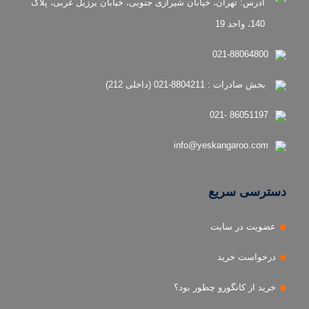
آدرس: تهران، خیابان شیرازی جنوبی، خیابان برزیل غربی، پلاک
140، واحد 19
021-88064800
بخش صادرات : 8804211-021 (داخلی 212)
86051197 -021
info@yeskangaroo.com
دسترسی سریع
عضویت در سایت
درخواست خرید
خرید از کانگورو چطور بود؟