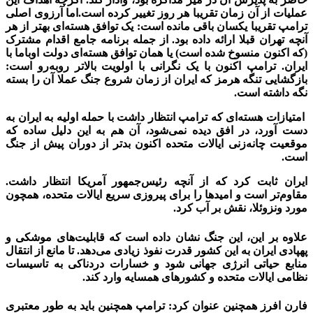
عملیات از آن زمان تقریبا هر روز تغییر کرده است.اما آرزوی اصلی
ترامپ تقریبا یکسان باقی مانده است: یک توافق هسته‌ای بهتر از هر
آنچه تهران قبلا ارائه داده بود. از جمله برنامه جامع اقدام مشترک
(که اکنون منسوخ شده است) یا همان توافق هسته‌ای دولت اوباما با
ایران. ترامپ اکنون با یک نگرانی با اولویت بالاتر روبه‌رو است:
بازگشایی تنگه هرمز که ایران از زمان شروع جنگ عملا آن را بسته
نگه داشته است.
امتیازات هسته‌ای که ترامپ انتظار داشت با حمله اولیه به ایران به
دست آورد، در افق دیده نمی‌شود، آن هم به این دلیل ساده که
موقعیت چانه‌زنی ایالات متحده اکنون بدتر از دوران پیش از جنگ
است.
ایران ثابت کرد که از آنچه رئیس‌جمهور آمریکا انتظار داشت.
مقاوم‌تر است و امیدها را برای پیروزی سریع ایالات متحده، همچون
مورد ونزوئلا، نقش بر آب کرد.
علاوه بر این، این جنگ نشان داده است که قابلیت‌های موشکی و
پهپادی ایران به این کشور قدرت نفوذ زیادی می‌دهد. تا مانع از انتقال
منابع حیاتی انرژی جهانی شود و خسارات دردناکی به تاسیسات
نظامی ایالات متحده و کشورهای همسایه وارد کند.
فارن افرز همچنین عنوان کرد: ترامپ همچنین باید به طور معتبری