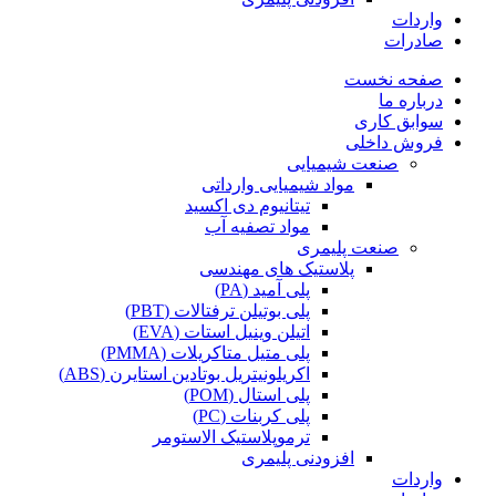
واردات
صادرات
صفحه نخست
درباره ما
سوابق کاری
فروش داخلی
صنعت شیمیایی
مواد شیمیایی وارداتی
تیتانیوم دی اکسید
مواد تصفیه آب
صنعت پلیمری
پلاستیک های مهندسی
پلی آمید (PA)
پلی بوتیلن ترفتالات (PBT)
اتیلن وینیل استات (EVA)
پلی متیل متاکریلات (PMMA)
اکریلونیتریل بوتادین استایرن (ABS)
پلی استال (POM)
پلی کربنات (PC)
ترموپلاستیک الاستومر
افزودنی پلیمری
واردات