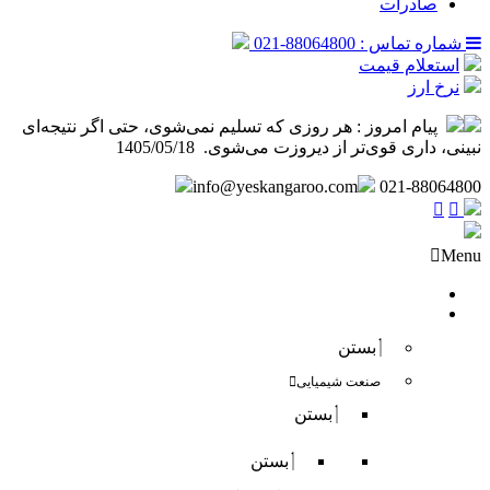
صادرات
شماره تماس : 88064800-021
استعلام قیمت
نرخ ارز
پیام امروز :
هر روزی که تسلیم نمی‌شوی، حتی اگر نتیجه‌ای
نبینی، داری قوی‌تر از دیروزت می‌شوی. ️ 1405/05/18
info@yeskangaroo.com
021-88064800
Menu
صفحه نخست
فروش داخلی
بستن
صنعت شیمیایی
بستن
بستن