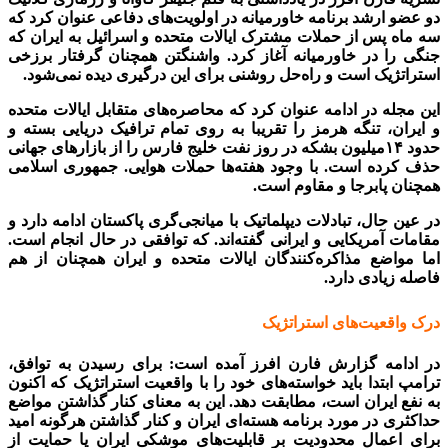
دو عضو ارشد برنامه خاورمیانه در اولویت‌های دفاعی عنوان کرد که
سه ماه پس از حملات مشترک ایالات متحده و اسرائیل به ایران که
جنگی را در خاورمیانه آغاز کرد. واشنگتن همچنان گرفتار برزخی
استراتژیک است و راه‌حل روشنی برای این درگیری دیده نمی‌شود.
این مجله در ادامه عنوان کرد که محاصره‌های متقابل ایالات متحده
و ایران، تنگه هرمز را تقریبا به روی تمام ترافیک دریایی بسته و
حدود ۱۴‌میلیون بشکه در روز نفت خلیج فارس را از بازارهای جهانی
حذف کرده است. با وجود هفته‌ها حملات هوایی. جمهوری اسلامی
همچنان پابرجا و مقاوم است.
در عین حال، تبادلات دیپلماتیک با میانجی‌گری پاکستان ادامه دارد و
مقامات آمریکایی و ایرانی گفته‌اند. که توافقی در حال انجام است.
اما مواضع مذاکره‌کنندگان ایالات متحده و ایران همچنان از هم
فاصله زیادی دارد.
درک واقعیت‌های استراتژیک
در ادامه گزارش فارن افرز آمده است: برای رسیدن به توافق،
ترامپ ابتدا باید خواسته‌های خود را با واقعیت استراتژیک که اکنون
به نفع ایران است، مطابقت دهد. این به معنای کنار گذاشتن مواضع
حداکثری در مورد برنامه هسته‌ای ایران و کنار گذاشتن هرگونه امید
برای اعمال محدودیت بر قابلیت‌های موشکی ایران یا حمایت از