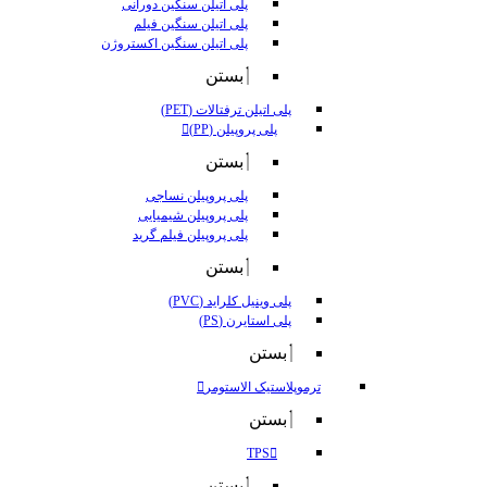
پلی اتیلن سنگین دورانی
پلی اتیلن سنگین فیلم
پلی اتیلن سنگین اکستروژن
بستن
پلی اتیلن ترفتالات (PET)
پلی پروپیلن (PP)
بستن
پلی پروپیلن نساجی
پلی پروپیلن شیمیایی
پلی پروپیلن فیلم گرید
بستن
پلی وینیل کلراید (PVC)
پلی استایرن (PS)
بستن
ترموپلاستیک الاستومر
بستن
TPS
بستن