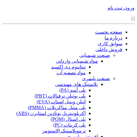
ورود، ثبت نام
|
|
صفحه نخست
درباره ما
سوابق کاری
فروش داخلی
صنعت شیمیایی
مواد شیمیایی وارداتی
تیتانیوم دی اکسید
مواد تصفیه آب
صنعت پلیمری
پلاستیک های مهندسی
پلی آمید (PA)
پلی بوتیلن ترفتالات (PBT)
اتیلن وینیل استات (EVA)
پلی متیل متاکریلات (PMMA)
اکریلونیتریل بوتادین استایرن (ABS)
پلی استال (POM)
پلی کربنات (PC)
ترموپلاستیک الاستومر
افزودنی پلیمری