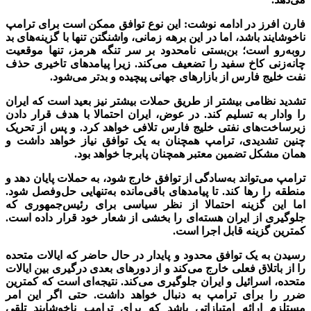
فارن افرز در ادامه نوشت: این نوع توافق ممکن است برای ترامپ
ناخوشایند باشد، اما در این برهه زمانی، واشنگتن تنها با گزینه‌های بد
روبه‌رو است؛ بن‌بستی نامحدود بر سر تنگه هرمز، تنها موقعیت
چانه‌زنی کاخ سفید را تضعیف می‌کند. زیرا پیامدهای تاخیری حذف
نفت خلیج فارس از بازارهای جهانی پیچیده و بدتر می‌شود.
تشدید نظامی بیشتر از طریق حملات بیشتر نیز بعید است که ایران
را وادار به تسلیم کند. در عوض، ایران احتمالا با هدف قرار دادن
زیرساخت‌های نفتی خلیج فارس تلافی خواهد کرد. و پس از تحریک
چنین تشدیدی، ترامپ همچنان به یک توافق نیاز خواهد داشت و
همان مشکل تضمین معتبر همچنان پا‌برجا خواهد بود.
ترامپ می‌تواند به‌سادگی از توافق خارج شود، به حملات پایان دهد و
منطقه را رها کند. تا پیامدهای باقی‌مانده به‌تنهایی حل‌وفصل شود.
اما این گزینه احتمالا از نظر سیاسی برای رئیس‌جمهوری که
جلوگیری از ایران هسته‌ای را بخشی از شعار خود قرار داده است.
کمترین گزینه قابل اجرا است.
رسیدن به یک توافق محدود و پایدار در حال حاضر که ایالات متحده
را از باتلاق فعلی خارج می‌کند و از دورهای بعدی درگیری بین ایالات
متحده، اسرائیل و ایران جلوگیری می‌کند. نتیجه‌ای است که کمترین
ضرر را برای ترامپ به دنبال خواهد داشت. حتی اگر این امر
مستلزم ارائه امتیازاتی باشد که برای ترامپ ناخوشایند تلقی