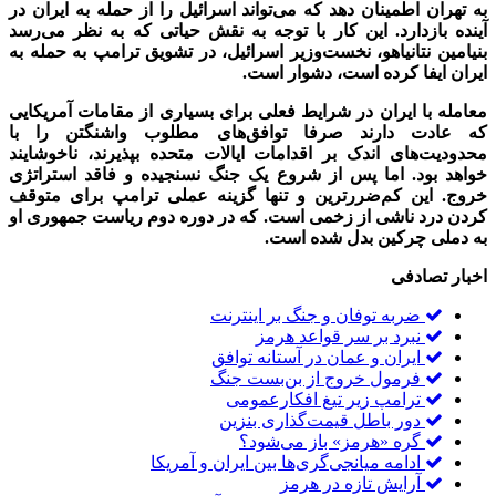
به تهران اطمینان دهد که می‌تواند اسرائیل را از حمله به ایران در
آینده بازدارد. این کار با توجه به نقش حیاتی که به نظر می‌رسد
بنیامین نتانیاهو، نخست‌وزیر اسرائیل، در تشویق ترامپ به حمله به
ایران ایفا کرده است، دشوار است.
معامله با ایران در شرایط فعلی برای بسیاری از مقامات آمریکایی
که عادت دارند صرفا توافق‌های مطلوب واشنگتن را با
محدودیت‌های اندک بر اقدامات ایالات متحده بپذیرند، ناخوشایند
خواهد بود. اما پس از شروع یک جنگ نسنجیده و فاقد استراتژی
خروج. این کم‌ضررترین و تنها گزینه عملی ترامپ برای متوقف
کردن درد ناشی از زخمی است. که در دوره دوم ریاست جمهوری او
به دملی چرکین بدل شده است.
اخبار تصادفی
ضربه توفان و جنگ بر اینترنت
نبرد بر سر قواعد هرمز
ایران و عمان در آستانه توافق
فرمول خروج از بن‌بست جنگ
ترامپ زیر تیغ افکارعمومی
دور باطل قیمت‌گذاری بنزین
گره «هرمز» باز می‌شود؟
ادامه میانجی‌گری‌ها بین ایران و آمریکا
آرایش تازه در هرمز