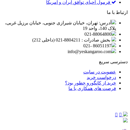
فرمول احیای توافق ایران و آمریکا
ارتباط با ما
آدرس: تهران، خیابان شیرازی جنوبی، خیابان برزیل غربی،
پلاک 140، واحد 19
021-88064800
بخش صادرات : 8804211-021 (داخلی 212)
86051197 -021
info@yeskangaroo.com
دسترسی سریع
عضویت در سایت
درخواست خرید
خرید از کانگورو چطور بود؟
فرصت های همکاری با ما