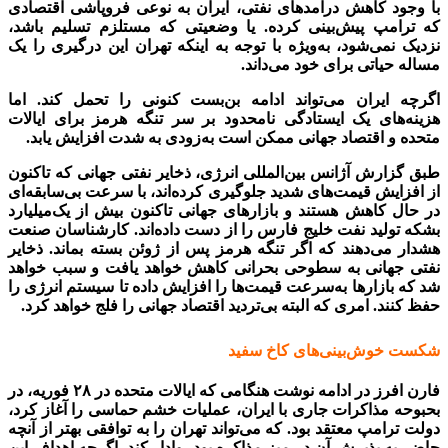
با وجود کاهش درآمدهای نفتی، ایران به نوعی فروپاشی اقتصادی
که ترامپ پیش‌بینی کرده. یا وضعیتی که مستلزم تسلیم باشد،
نزدیک نمی‌شود، به‌ویژه با توجه به اینکه تهران این درگیری را یک
مساله حیاتی برای خود می‌داند.
اگرچه ایران می‌تواند ادامه بن‌بست کنونی را تحمل کند. اما
هزینه‌های یک ایستادگی نامحدود بر سر تنگه هرمز برای ایالات
متحده و اقتصاد جهانی ممکن است به‌زودی به شدت افزایش یابد.
طبق گزارش آژانس بین‌المللی انرژی، ذخایر نفتی جهانی که تاکنون
از افزایش قیمت‌های شدید جلوگیری کرده‌اند، با سرعت بی‌سابقه‌ای
در حال کاهش هستند و بازارهای جهانی تاکنون بیش از یک‌میلیارد
بشکه تولید نفت خلیج فارس را از دست داده‌اند. کارشناسان صنعت
هشدار می‌دهند که اگر تنگه هرمز پس از ژوئن بسته بماند. ذخایر
نفتی جهانی به سطوحی بحرانی کاهش خواهد یافت و سبب خواهد
شد که بازارها به‌سرعت قیمت‌ها را افزایش داده تا سیستم انرژی را
حفظ کنند. امری که البته بی‌تردید اقتصاد جهانی را فلج خواهد کرد.
شکست خوش‌بینی‌های کاخ سفید
فارن افرز در ادامه نوشت هنگامی که ایالات متحده در ۲۸ فوریه، در
بحبوحه مذاکرات جاری با ایران، عملیات خشم حماسی را آغاز کرد،
دولت ترامپ معتقد بود. که می‌تواند تهران را به توافقی بهتر از آنچه
حاضر به پذیرش آن در میز مذاکره بود، وادار کند. اگرچه اهداف این