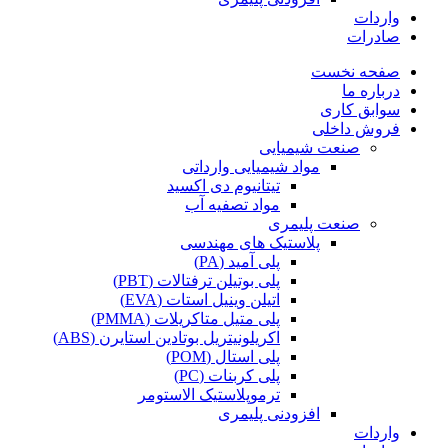
واردات
صادرات
صفحه نخست
درباره ما
سوابق کاری
فروش داخلی
صنعت شیمیایی
مواد شیمیایی وارداتی
تیتانیوم دی اکسید
مواد تصفیه آب
صنعت پلیمری
پلاستیک های مهندسی
پلی آمید (PA)
پلی بوتیلن ترفتالات (PBT)
اتیلن وینیل استات (EVA)
پلی متیل متاکریلات (PMMA)
اکریلونیتریل بوتادین استایرن (ABS)
پلی استال (POM)
پلی کربنات (PC)
ترموپلاستیک الاستومر
افزودنی پلیمری
واردات