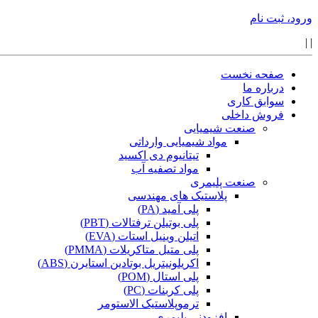
ورود، ثبت نام
|
|
صفحه نخست
درباره ما
سوابق کاری
فروش داخلی
صنعت شیمیایی
مواد شیمیایی وارداتی
تیتانیوم دی اکسید
مواد تصفیه آب
صنعت پلیمری
پلاستیک های مهندسی
پلی آمید (PA)
پلی بوتیلن ترفتالات (PBT)
اتیلن وینیل استات (EVA)
پلی متیل متاکریلات (PMMA)
اکریلونیتریل بوتادین استایرن (ABS)
پلی استال (POM)
پلی کربنات (PC)
ترموپلاستیک الاستومر
افزودنی پلیمری