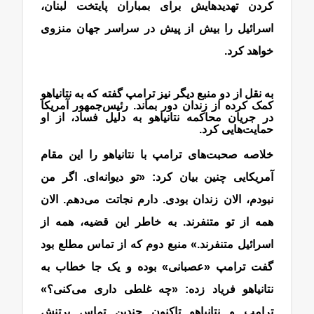
کردن تهدیدهایش برای بمباران پایتخت لبنان،
اسرائیل را بیش از پیش در سراسر جهان منزوی
خواهد کرد.
به نقل از دو منبع دیگر نیز ترامپ گفته که به نتانیاهو
کمک کرده از زندان دور بماند. رئیس‌جمهور آمریکا
در جریان محاکمه نتانیاهو به دلیل فساد، از او
حمایت‌هایی کرد.
خلاصه صحبت‌های ترامپ با نتانیاهو را این مقام
آمریکایی چنین بیان کرد: «تو دیوانه‌ای. اگر من
نبودم، الان زندان بودی. دارم نجاتت می‌دهم. الان
همه از تو متنفرند. به خاطر این قضیه، همه از
اسرائیل متنفرند.» منبع دوم که از تماس مطلع بود
گفت ترامپ «عصبانی» بوده و یک جا خطاب به
نتانیاهو فریاد زده: «چه غلطی داری می‌کنی؟»
ترامپ و نتانیاهو تاکنون چندین تماس پرتنش