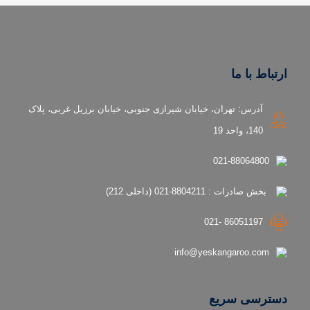
ارتباط با ما
آدرس: تهران، خیابان شیرازی جنوبی، خیابان برزیل غربی، پلاک
140، واحد 19
021-88064800
بخش صادرات : 8804211-021 (داخلی 212)
86051197 -021
info@yeskangaroo.com
دسترسی سریع