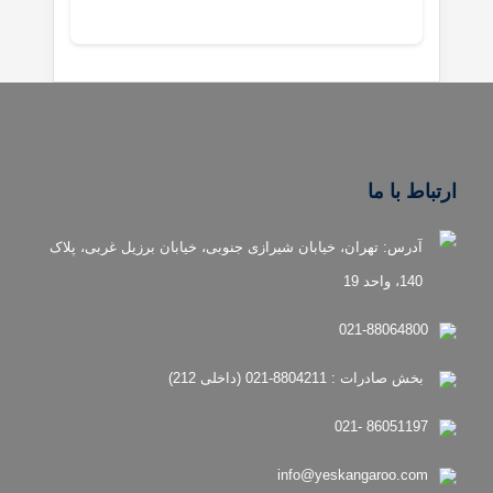
ارتباط با ما
آدرس: تهران، خیابان شیرازی جنوبی، خیابان برزیل غربی، پلاک
140، واحد 19
021-88064800
بخش صادرات : 8804211-021 (داخلی 212)
86051197 -021
info@yeskangaroo.com