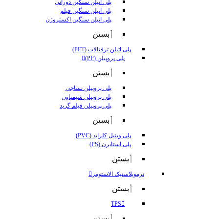
پلی اتیلن سنگین دورانی
پلی اتیلن سنگین فیلم
پلی اتیلن سنگین اکستروژن
بستن
پلی اتیلن ترفتالات (PET)
پلی پروپیلن (PP)
بستن
پلی پروپیلن نساجی
پلی پروپیلن شیمیایی
پلی پروپیلن فیلم گرید
بستن
پلی وینیل کلراید (PVC)
پلی استایرن (PS)
بستن
ترموپلاستیک الاستومر
بستن
TPS
بستن