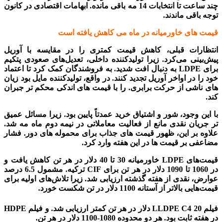
چند ساعت تا انتخابات 14 مه باقی مانده. ابهامات اقتصادی در کانون
توجه باقی ماندند.
قیمت های خاورمیانه در ماه می کاهش یافته است
بازار پلی اتیلن ترکیه
انتظارات قبلی، کاهش قیمت کمتری را در مقایسه با آوریل
پیش‌بینی می‌کرد. زیرا تولیدکننده داخلی، تعدیل‌های صعودی پتکیم
برای LDPE به دنبال افت شدید. به فروشندگان کمک کرد تا اعتماد
خود را در اواخر آوریل تجدید کنند. در واقع، تولیدکننده مایل بود زیان
های ناشی از حرکت برابری. را با قیمت های اندکی محکم تر جبران
کند.
با این وجود، شور و اشتیاق خرید عمدتاً پایین بود. زیرا مسائل عمیق
تر جریان نقدی مانع از فعالیت معاملاتی در نیمه دوم ماه مه شد.
علاوه بر این، ظهور قیمت های جذاب برای محموله های دور. فشار
مضاعفی بر قیمت ها در این هفته وارد کرد.
قیمت‌های LDPE خاورمیانه 30 تا 40 دلار در هر تن کاهش یافت و
در 1060 تا 1090 دلار در هر تن برای CIF ترکیه. مشمول 6.5 درصد
عوارض، نقدی از هفته گذشته ارزیابی شد. زیرا تلاش‌های اولیه برای
قیمت‌هایی بالاتر از آستانه 1100 دلار در تن شکست خورد.
فیلم LLDPE C4 20 دلار در هر تن کمتر ارزیابی شد. و فیلم HDPE
در هفته ثابت بود. هر دو محدوده 1080-1100 دلار در هر تن.