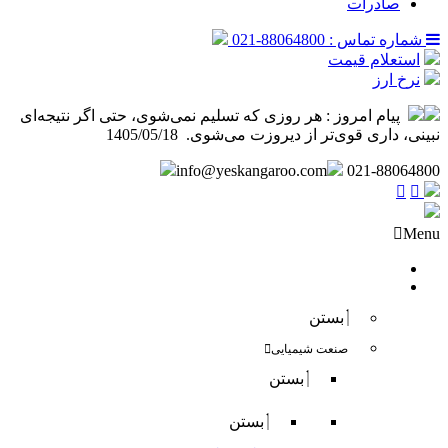
صادرات
شماره تماس : 88064800-021
استعلام قیمت
نرخ ارز
پیام امروز :
هر روزی که تسلیم نمی‌شوی، حتی اگر نتیجه‌ای
نبینی، داری قوی‌تر از دیروزت می‌شوی. ️ 1405/05/18
info@yeskangaroo.com
021-88064800
Menu
صفحه نخست
فروش داخلی
بستن
صنعت شیمیایی
بستن
بستن