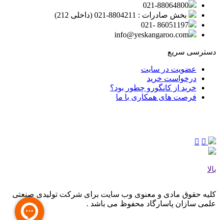
021-88064800
بخش صادرات : 8804211-021 (داخلی 212)
86051197 -021
info@yeskangaroo.com
دسترسی سریع
عضویت در سایت
درخواست خرید
خرید از کانگورو چطور بود؟
فرصت های همکاری با ما
بالا
کلیه حقوق مادی و معنوی وب‌ سایت برای شرکت تولیدی صنعتی
علمی سازان پاسارگاد محفوظ می‌ باشد .