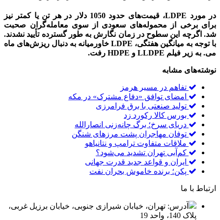
در مورد LDPE، قیمت‌های حدود 1050 دلار در هر تن یا کمتر نیز
برای برخی از محموله‌های سعودی از سوی معامله‌گران صحبت
شد. اگرچه این سطوح در زمان نگارش به طور گسترده تأیید نشدند.
با توجه به میانگین هفتگی، LDPE خاورمیانه به دنبال ریزش‌های ماه
می. به زیر فیلم LLDPE و HDPE رفت.
نوشته‌های مشابه
تفاهم در مسیر هرمز
امضای توافق «دفاع مشترک» در مکه
تولید صنعتی با برق فرامرزی
بورس کالا رکورد زد
دریای سرخ؛ برگ چانه‌زنی انصارالله
توفان مهاجران پشت مرزهای شنگن
ملاقات متفاوت ترامپ و نتانیاهو
کم‌آبی تهران تشدید می‌شود؟
ایران و قواعد جدید قدرت جهانی
پکن؛ برنده خاموش بحران نفت
ارتباط با ما
آدرس: تهران، خیابان شیرازی جنوبی، خیابان برزیل غربی،
پلاک 140، واحد 19