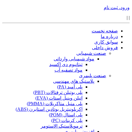
ورود، ثبت نام
|
|
صفحه نخست
درباره ما
سوابق کاری
فروش داخلی
صنعت شیمیایی
مواد شیمیایی وارداتی
تیتانیوم دی اکسید
مواد تصفیه آب
صنعت پلیمری
پلاستیک های مهندسی
پلی آمید (PA)
پلی بوتیلن ترفتالات (PBT)
اتیلن وینیل استات (EVA)
پلی متیل متاکریلات (PMMA)
اکریلونیتریل بوتادین استایرن (ABS)
پلی استال (POM)
پلی کربنات (PC)
ترموپلاستیک الاستومر
افزودنی پلیمری