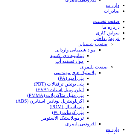
واردات
صادرات
صفحه نخست
درباره ما
سوابق کاری
فروش داخلی
صنعت شیمیایی
مواد شیمیایی وارداتی
تیتانیوم دی اکسید
مواد تصفیه آب
صنعت پلیمری
پلاستیک های مهندسی
پلی آمید (PA)
پلی بوتیلن ترفتالات (PBT)
اتیلن وینیل استات (EVA)
پلی متیل متاکریلات (PMMA)
اکریلونیتریل بوتادین استایرن (ABS)
پلی استال (POM)
پلی کربنات (PC)
ترموپلاستیک الاستومر
افزودنی پلیمری
واردات