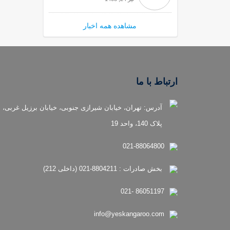
مشاهده همه اخبار
ارتباط با ما
آدرس: تهران، خیابان شیرازی جنوبی، خیابان برزیل غربی،
پلاک 140، واحد 19
021-88064800
بخش صادرات : 8804211-021 (داخلی 212)
86051197 -021
info@yeskangaroo.com