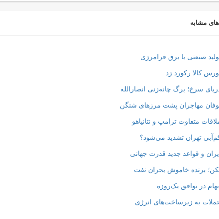
های مشابه
لید صنعتی با برق فرامرزی
رس کالا رکورد زد
یای سرخ؛ برگ چانه‌زنی انصارالله
فان مهاجران پشت مرزهای شنگن
اقات متفاوت ترامپ و نتانیاهو
‌آبی تهران تشدید می‌شود؟
ران و قواعد جدید قدرت جهانی
ن؛ برنده خاموش بحران نفت
هام در توافق یک‌روزه
لات به زیرساخت‌های انرژی