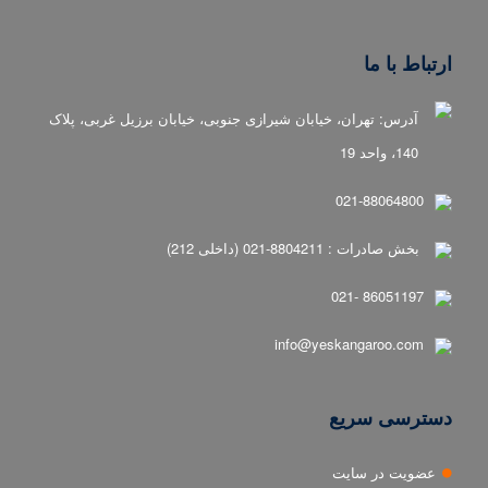
ارتباط با ما
آدرس: تهران، خیابان شیرازی جنوبی، خیابان برزیل غربی، پلاک
140، واحد 19
021-88064800
بخش صادرات : 8804211-021 (داخلی 212)
86051197 -021
info@yeskangaroo.com
دسترسی سریع
عضویت در سایت