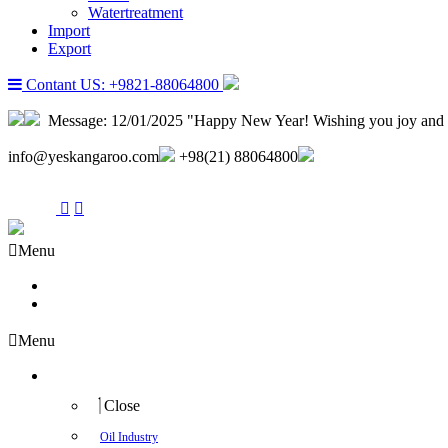
Watertreatment
Import
Export
Contant US: +9821-88064800
Message:
12/01/2025 "Happy New Year! Wishing you joy and 
info@yeskangaroo.com
+98(21) 88064800
Menu
About us
Contact us
Menu
Industry
Close
Oil Industry