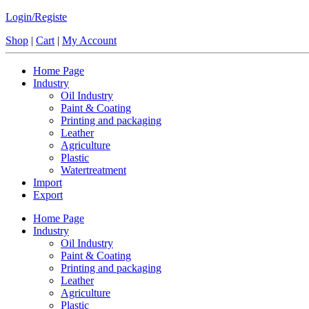
Login/Registe
Shop
|
Cart
|
My Account
Home Page
Industry
Oil Industry
Paint & Coating
Printing and packaging
Leather
Agriculture
Plastic
Watertreatment
Import
Export
Home Page
Industry
Oil Industry
Paint & Coating
Printing and packaging
Leather
Agriculture
Plastic