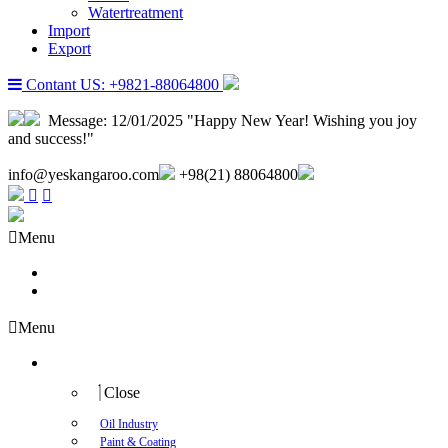
Watertreatment
Import
Export
Contant US: +9821-88064800
Message:
12/01/2025 "Happy New Year! Wishing you joy
and success!"
info@yeskangaroo.com
+98(21) 88064800
Menu
About us
Contact us
Menu
Industry
Close
Oil Industry
Paint & Coating